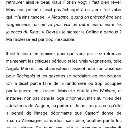
retrouver ainsi le beau Klaus Florian Vogt. Il faut bien rêver.
Mais mon péché n’avait pas échappé à un vieux festivalier
qui m’a ainsi tancée : «
Madame, quand on prétend être une
wagnérienne, on ne va pas voir un autre opéra entre les
journées du Ring !
». Devrais-je monter la Colline à genoux ?
Ma faiblesse est par trop inexpiable.
Il est temps d’en terminer pour que vous puissiez retrouver
maintenant les critiques sérieux et les vrais wagnériens, telle
Angela Merkel. Les observateurs avaient noté son absence
pour
Rheingold
et les gazettes se perdaient en conjectures.
On la disait partie faire de la randonnée ou trop occupée
par la guerre en Ukraine. Mais elle était là dès
Walküre
, et
installée, non pas dans la loge d’honneur, mais au milieu des
adorateurs de Wagner, au parterre. Je ne sais pas ce qu’elle
a pensé de l’image déprimante que Castorf donne de
« son » Allemagne, sans idéal, sans âme, bouffée par le fric
et la laideur. En tous cas, elle a beaucoup applaudi.