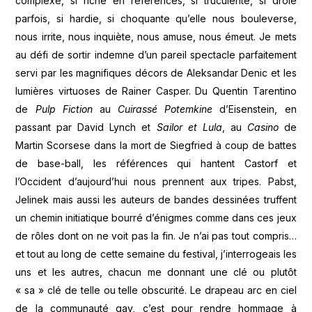
complexe, si riche en références, si truculente, si drôle
parfois, si hardie, si choquante qu’elle nous bouleverse,
nous irrite, nous inquiète, nous amuse, nous émeut. Je mets
au défi de sortir indemne d’un pareil spectacle parfaitement
servi par les magnifiques décors de Aleksandar Denic et les
lumières virtuoses de Rainer Casper. Du Quentin Tarentino
de
Pulp Fiction
au
Cuirassé Potemkine
d’Eisenstein, en
passant par David Lynch et
Sailor et Lula
, au
Casino
de
Martin Scorsese dans la mort de Siegfried à coup de battes
de base-ball, les références qui hantent Castorf et
l’Occident d’aujourd’hui nous prennent aux tripes. Pabst,
Jelinek mais aussi les auteurs de bandes dessinées truffent
un chemin initiatique bourré d’énigmes comme dans ces jeux
de rôles dont on ne voit pas la fin. Je n’ai pas tout compris…
et tout au long de cette semaine du festival, j’interrogeais les
uns et les autres, chacun me donnant une clé ou plutôt
« sa » clé de telle ou telle obscurité. Le drapeau arc en ciel
de la communauté gay, c’est pour rendre hommage à