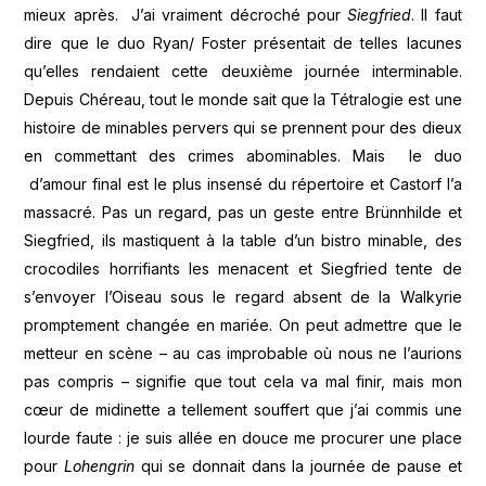
mieux après. J’ai vraiment décroché pour
Siegfried
. Il faut
dire que le duo Ryan/ Foster présentait de telles lacunes
qu’elles rendaient cette deuxième journée interminable.
Depuis Chéreau, tout le monde sait que la Tétralogie est une
histoire de minables pervers qui se prennent pour des dieux
en commettant des crimes abominables. Mais le duo
d’amour final est le plus insensé du répertoire et Castorf l’a
massacré. Pas un regard, pas un geste entre Brünnhilde et
Siegfried, ils mastiquent à la table d’un bistro minable, des
crocodiles horrifiants les menacent et Siegfried tente de
s’envoyer l’Oiseau sous le regard absent de la Walkyrie
promptement changée en mariée. On peut admettre que le
metteur en scène – au cas improbable où nous ne l’aurions
pas compris – signifie que tout cela va mal finir, mais mon
cœur de midinette a tellement souffert que j’ai commis une
lourde faute : je suis allée en douce me procurer une place
pour
Lohengrin
qui se donnait dans la journée de pause et