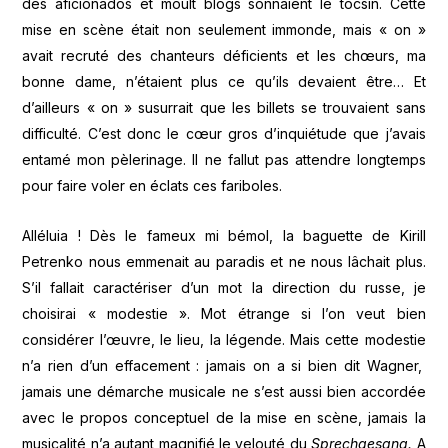
des aficionados et moult blogs sonnaient le tocsin. Cette
mise en scène était non seulement immonde, mais « on »
avait recruté des chanteurs déficients et les chœurs, ma
bonne dame, n’étaient plus ce qu’ils devaient être… Et
d’ailleurs « on » susurrait que les billets se trouvaient sans
difficulté. C’est donc le cœur gros d’inquiétude que j’avais
entamé mon pèlerinage. Il ne fallut pas attendre longtemps
pour faire voler en éclats ces fariboles.
Alléluia ! Dès le fameux mi bémol, la baguette de Kirill
Petrenko nous emmenait au paradis et ne nous lâchait plus.
S’il fallait caractériser d’un mot la direction du russe, je
choisirai « modestie ». Mot étrange si l’on veut bien
considérer l’œuvre, le lieu, la légende. Mais cette modestie
n’a rien d’un effacement : jamais on a si bien dit Wagner,
jamais une démarche musicale ne s’est aussi bien accordée
avec le propos conceptuel de la mise en scène, jamais la
musicalité n’a autant magnifié le velouté du
Sprechgesang.
A