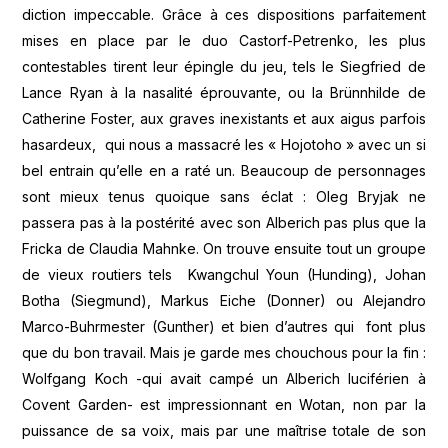
diction impeccable. Grâce à ces dispositions parfaitement
mises en place par le duo Castorf-Petrenko, les plus
contestables tirent leur épingle du jeu, tels le Siegfried de
Lance Ryan à la nasalité éprouvante, ou la Brünnhilde de
Catherine Foster, aux graves inexistants et aux aigus parfois
hasardeux, qui nous a massacré les « Hojotoho » avec un si
bel entrain qu’elle en a raté un. Beaucoup de personnages
sont mieux tenus quoique sans éclat : Oleg Bryjak ne
passera pas à la postérité avec son Alberich pas plus que la
Fricka de Claudia Mahnke. On trouve ensuite tout un groupe
de vieux routiers tels Kwangchul Youn (Hunding), Johan
Botha (Siegmund), Markus Eiche (Donner) ou Alejandro
Marco-Buhrmester (Gunther) et bien d’autres qui font plus
que du bon travail. Mais je garde mes chouchous pour la fin :
Wolfgang Koch -qui avait campé un Alberich luciférien à
Covent Garden- est impressionnant en Wotan, non par la
puissance de sa voix, mais par une maîtrise totale de son