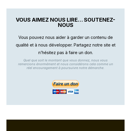
VOUS AIMEZ NOUS LIRE… SOUTENEZ-
NOUS
Vous pouvez nous aider à garder un contenu de
qualité et à nous développer. Partagez notre site et
n’hésitez pas à faire un don.
Quel que soit le montant que vous donnez, nous vous
remercions énormément et nous considérons cela comme un
réel encouragement à poursuivre notre démarche.