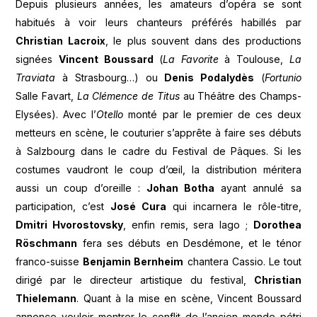
Depuis plusieurs années, les amateurs d’opéra se sont
habitués à voir leurs chanteurs préférés habillés par
Christian Lacroix
, le plus souvent dans des productions
signées
Vincent Boussard
(
La Favorite
à Toulouse,
La
Traviata
à Strasbourg…) ou
Denis Podalydès
(
Fortunio
Salle Favart,
La Clémence de Titus
au Théâtre des Champs-
Elysées). Avec l’
Otello
monté par le premier de ces deux
metteurs en scène, le couturier s’apprête à faire ses débuts
à Salzbourg dans le cadre du Festival de Pâques. Si les
costumes vaudront le coup d’œil, la distribution méritera
aussi un coup d’oreille :
Johan Botha
ayant annulé sa
participation, c’est
José Cura
qui incarnera le rôle-titre,
Dmitri Hvorostovsky
, enfin remis, sera Iago ;
Dorothea
Röschmann
fera ses débuts en Desdémone, et le ténor
franco-suisse
Benjamin Bernheim
chantera Cassio. Le tout
dirigé par le directeur artistique du festival,
Christian
Thielemann
. Quant à la mise en scène, Vincent Boussard
annonce vouloir montrer le conflit de l’ancien monde pétri