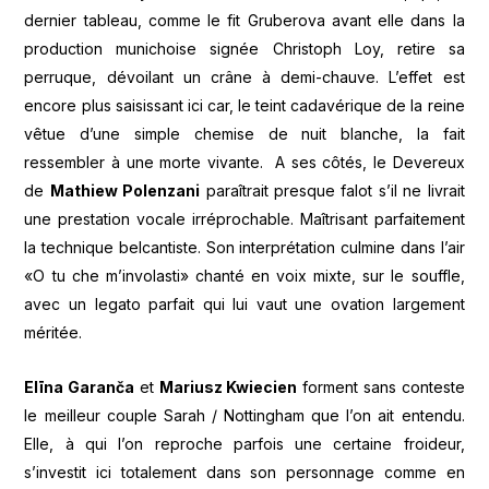
dernier tableau, comme le fit Gruberova avant elle dans la
production munichoise signée Christoph Loy, retire sa
perruque, dévoilant un crâne à demi-chauve. L’effet est
encore plus saisissant ici car, le teint cadavérique de la reine
vêtue d’une simple chemise de nuit blanche, la fait
ressembler à une morte vivante. A ses côtés, le Devereux
de
Mathiew Polenzani
paraîtrait presque falot s’il ne livrait
une prestation vocale irréprochable. Maîtrisant parfaitement
la technique belcantiste. Son interprétation culmine dans l’air
«O tu che m’involasti» chanté en voix mixte, sur le souffle,
avec un legato parfait qui lui vaut une ovation largement
méritée.
Elīna Garanča
et
Mariusz Kwiecien
forment sans conteste
le meilleur couple Sarah / Nottingham que l’on ait entendu.
Elle, à qui l’on reproche parfois une certaine froideur,
s’investit ici totalement dans son personnage comme en