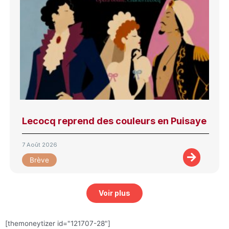
Lecocq reprend des couleurs en Puisaye
7 Août 2026
Brève
Voir plus
[themoneytizer id="121707-28"]