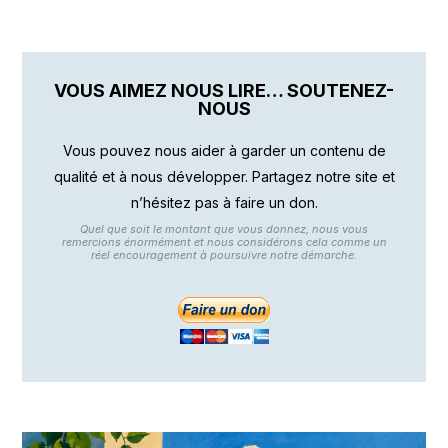
VOUS AIMEZ NOUS LIRE… SOUTENEZ-
NOUS
Vous pouvez nous aider à garder un contenu de
qualité et à nous développer. Partagez notre site et
n’hésitez pas à faire un don.
Quel que soit le montant que vous donnez, nous vous
remercions énormément et nous considérons cela comme un
réel encouragement à poursuivre notre démarche.