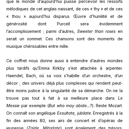
que le monde d’aujourd’hui puisse percevoir les ressorts
mélodiques de cet anglais naissant, de ces « thy » et de ces
« thou » aujourd’hui disparus. Œuvre d’humilité et de
générosité dont Purcell sera évidemment
l’accomplissement ; parmi d’autres,
Sweeter than roses
en
serait un sommet. Ces chansons sont des moments de
musique chérissables entre mille.
Ce coffret nous donne aussi à entendre d’autres mondes
plus tardifs qu’Emma Kirkby s’est attachée à arpenter.
Haendel, Bach, où sa voix s’habille d’un orchestre, d’un
décor ; des univers déjà plus complexes qui rendent peut-
être moins justice à la singularité de sa démarche. On ne la
trouve pas tout à fait à sa meilleure place dans
Le
Messie
par exemple (
But who may abide…?
). Reste Mozart.
On connaît son angélique
Exsultate, jubilate
. Enregistrés à la
fin des années 80, ses airs de concert et d’opéras de
jeunesse (
Zaïde
,
Mitridate
) sont également des trésors.