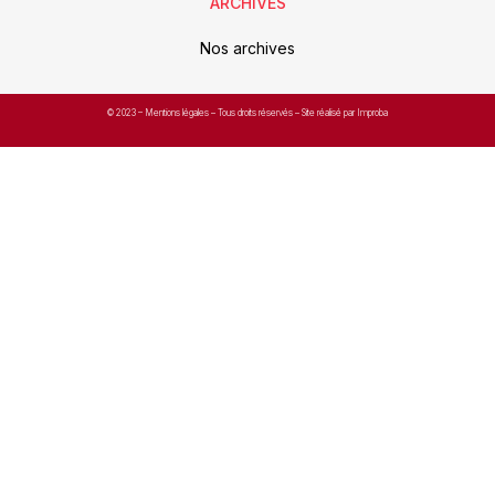
ARCHIVES
Nos archives
© 2023 –
Mentions légales
– Tous droits réservés – Site réalisé par Improba