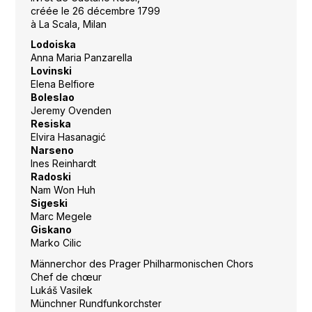
créée le 26 décembre 1799
à La Scala, Milan
Lodoiska
Anna Maria Panzarella
Lovinski
Elena Belfiore
Boleslao
Jeremy Ovenden
Resiska
Elvira Hasanagić
Narseno
Ines Reinhardt
Radoski
Nam Won Huh
Sigeski
Marc Megele
Giskano
Marko Cilic
Männerchor des Prager Philharmonischen Chors
Chef de chœur
Lukáš Vasilek
Münchner Rundfunkorchster