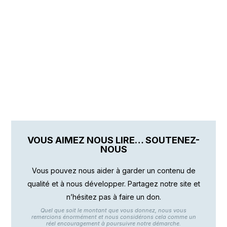
VOUS AIMEZ NOUS LIRE… SOUTENEZ-
NOUS
Vous pouvez nous aider à garder un contenu de
qualité et à nous développer. Partagez notre site et
n’hésitez pas à faire un don.
Quel que soit le montant que vous donnez, nous vous
remercions énormément et nous considérons cela comme un
réel encouragement à poursuivre notre démarche.