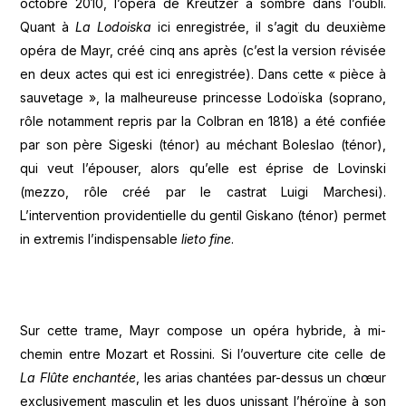
octobre 2010, l’opéra de Kreutzer a sombré dans l’oubli.
Quant à
La Lodoiska
ici enregistrée, il s’agit du deuxième
opéra de Mayr, créé cinq ans après (c’est la version révisée
en deux actes qui est ici enregistrée). Dans cette « pièce à
sauvetage », la malheureuse princesse Lodoïska (soprano,
rôle notamment repris par la Colbran en 1818) a été confiée
par son père Sigeski (ténor) au méchant Boleslao (ténor),
qui veut l’épouser, alors qu’elle est éprise de Lovinski
(mezzo, rôle créé par le castrat Luigi Marchesi).
L’intervention providentielle du gentil Giskano (ténor) permet
in extremis l’indispensable
lieto fine
.
Sur cette trame, Mayr compose un opéra hybride, à mi-
chemin entre Mozart et Rossini. Si l’ouverture cite celle de
La Flûte enchantée
, les arias chantées par-dessus un chœur
exclusivement masculin et les duos unissant l’héroïne à son