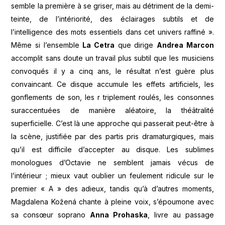
semble la première à se griser, mais au détriment de la demi-
teinte, de l’intériorité, des éclairages subtils et de
l’intelligence des mots essentiels dans cet univers raffiné ».
Même si l’ensemble
La Cetra
que dirige
Andrea Marcon
accomplit sans doute un travail plus subtil que les musiciens
convoqués il y a cinq ans, le résultat n’est guère plus
convaincant. Ce disque accumule les effets artificiels, les
gonflements de son, les r triplement roulés, les consonnes
suraccentuées de manière aléatoire, la théâtralité
superficielle. C’est là une approche qui passerait peut-être à
la scène, justifiée par des partis pris dramaturgiques, mais
qu’il est difficile d’accepter au disque. Les sublimes
monologues d’Octavie ne semblent jamais vécus de
l’intérieur ; mieux vaut oublier un feulement ridicule sur le
premier « A » des adieux, tandis qu’à d’autres moments,
Magdalena Kožená chante à pleine voix, s’époumone avec
sa consœur soprano
Anna Prohaska
, livre au passage