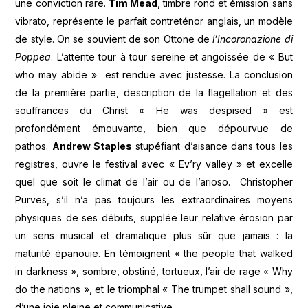
une conviction rare.
Tim Mead
, timbre rond et émission sans
vibrato, représente le parfait contreténor anglais, un modèle
de style. On se souvient de son Ottone de
l’Incoronazione di
Poppea
. L’attente tour à tour sereine et angoissée de « But
who may abide » est rendue avec justesse. La conclusion
de la première partie, description de la flagellation et des
souffrances du Christ « He was despised » est
profondément émouvante, bien que dépourvue de
pathos.
Andrew Staples
stupéfiant d’aisance dans tous les
registres, ouvre le festival avec « Ev’ry valley » et excelle
quel que soit le climat de l’air ou de l’arioso. Christopher
Purves, s’il n’a pas toujours les extraordinaires moyens
physiques de ses débuts, supplée leur relative érosion par
un sens musical et dramatique plus sûr que jamais : la
maturité épanouie. En témoignent « the people that walked
in darkness », sombre, obstiné, tortueux, l’air de rage « Why
do the nations », et le triomphal « The trumpet shall sound »,
d’une joie pleine et communicative.