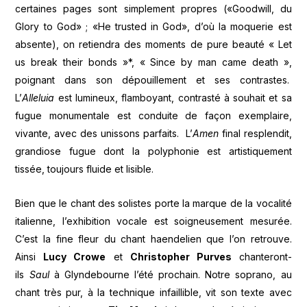
certaines pages sont simplement propres («Goodwill, du
Glory to God» ; «He trusted in God», d’où la moquerie est
absente), on retiendra des moments de pure beauté « Let
us break their bonds »*, « Since by man came death »,
poignant dans son dépouillement et ses contrastes.
L’
Alleluia
est lumineux, flamboyant, contrasté à souhait et sa
fugue monumentale est conduite de façon exemplaire,
vivante, avec des unissons parfaits. L’
Amen
final resplendit,
grandiose fugue dont la polyphonie est artistiquement
tissée, toujours fluide et lisible.
Bien que le chant des solistes porte la marque de la vocalité
italienne, l’exhibition vocale est soigneusement mesurée.
C’est la fine fleur du chant haendelien que l’on retrouve.
Ainsi
Lucy Crowe
et
Christopher Purves
chanteront-
ils
Saul
à Glyndebourne l’été prochain. Notre soprano, au
chant très pur, à la technique infaillible, vit son texte avec