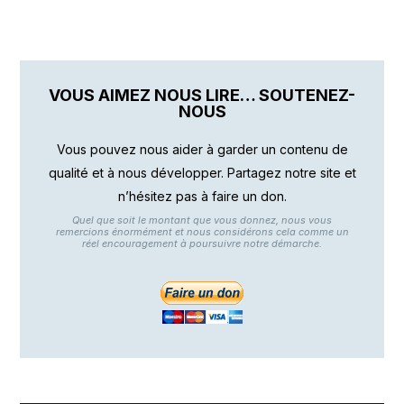
VOUS AIMEZ NOUS LIRE… SOUTENEZ-
NOUS
Vous pouvez nous aider à garder un contenu de
qualité et à nous développer. Partagez notre site et
n’hésitez pas à faire un don.
Quel que soit le montant que vous donnez, nous vous
remercions énormément et nous considérons cela comme un
réel encouragement à poursuivre notre démarche.