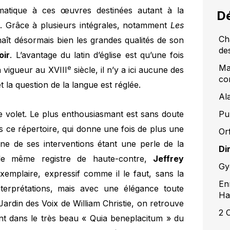
atique à ces œuvres destinées autant à la
Dé
l. Grâce à plusieurs intégrales, notamment
Les
Ch
ît désormais bien les grandes qualités de son
de
oir
. L’avantage du latin d’église est qu’une fois
Ma
e
n vigueur au XVIII
siècle, il n’y a ici aucune des
co
et la question de la langue est réglée.
Ala
Pu
 le volet. Le plus enthousiasmant est sans doute
s ce répertoire, qui donne une fois de plus une
Or
une de ses interventions étant une perle de la
Di
le même registre de haute-contre,
Jeffrey
Gy
xemplaire, expressif comme il le faut, sans la
En
interprétations, mais avec une élégance toute
Ha
ardin des Voix de William Christie, on retrouve
2 
t dans le très beau « Quia beneplacitum » du