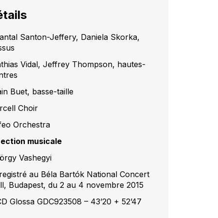
tails
antal Santon-Jeffery, Daniela Skorka,
ssus
thias Vidal, Jeffrey Thompson, hautes-
ntres
in Buet, basse-taille
rcell Choir
feo Orchestra
rection musicale
örgy Vashegyi
registré au Béla Bartók National Concert
ll, Budapest, du 2 au 4 novembre 2015
CD Glossa GDC923508 – 43’20 + 52’47