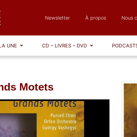
Newsletter
À propos
Nous c
LA UNE
CD – LIVRES – DVD
PODCASTS
nds Motets