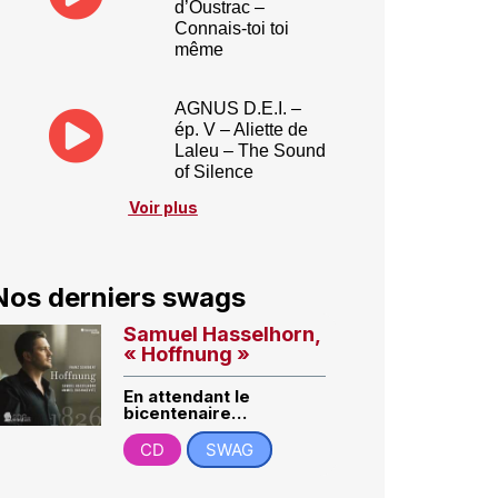
d’Oustrac –
Connais-toi toi
même
AGNUS D.E.I. –
ép. V – Aliette de
Laleu – The Sound
of Silence
Voir plus
Nos derniers swags
Samuel Hasselhorn,
« Hoffnung »
En attendant le
bicentenaire…
CD
SWAG