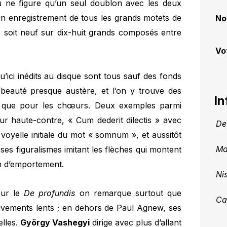
 ne figure qu’un seul doublon avec les deux
un enregistrement de tous les grands motets de
No
, soit neuf sur dix-huit grands composés entre
Vo
u’ici inédits au disque sont tous sauf des fonds
e beauté presque austère, et l’on y trouve des
In
es que pour les chœurs. Deux exemples parmi
pour haute-contre, « Cum dederit dilectis » avec
De
oyelle initiale du mot « somnum », et aussitôt
Ma
ses figuralismes imitant les flèches qui montent
in d’emportement.
Ni
our le
De profundis
on remarque surtout que
Ca
mouvements lents ; en dehors de Paul Agnew, ses
elles.
György Vashegyi
dirige avec plus d’allant