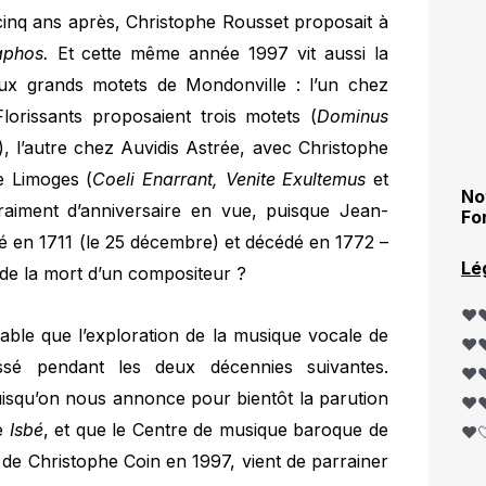
cinq ans après, Christophe Rousset proposait à
aphos.
Et cette même année 1997 vit aussi la
ux grands motets de Mondonville : l’un chez
Florissants proposaient trois motets (
Dominus
), l’autre chez Auvidis Astrée, avec Christophe
e Limoges (
Coeli Enarrant, Venite Exultemus
et
No
aiment d’anniversaire en vue, puisque Jean-
Fo
é en 1711 (le 25 décembre) et décédé en 1772 –
Lé
 de la mort d’un compositeur ?
❤️❤
table que l’exploration de la musique vocale de
❤️❤
ssé pendant les deux décennies suivantes.
❤️❤
isqu’on nous annonce pour bientôt la parution
❤️❤
ue
Isbé
, et que le Centre de musique baroque de
❤️
e de Christophe Coin en 1997, vient de parrainer