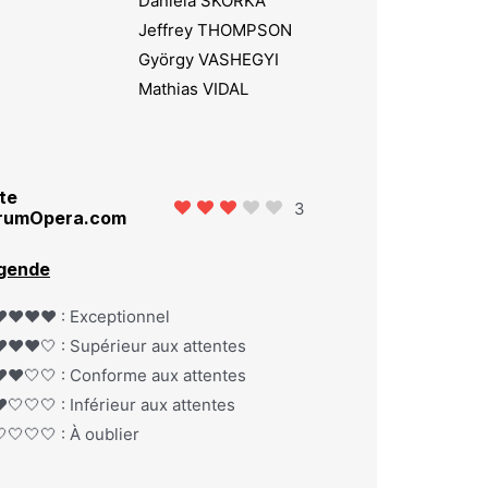
Daniela SKORKA
Jeffrey THOMPSON
György VASHEGYI
Mathias VIDAL
te
3
rumOpera.com
gende
️❤️❤️❤️ : Exceptionnel
️❤️❤️🤍 : Supérieur aux attentes
️❤️🤍🤍 : Conforme aux attentes
️🤍🤍🤍 : Inférieur aux attentes
🤍🤍🤍 : À oublier