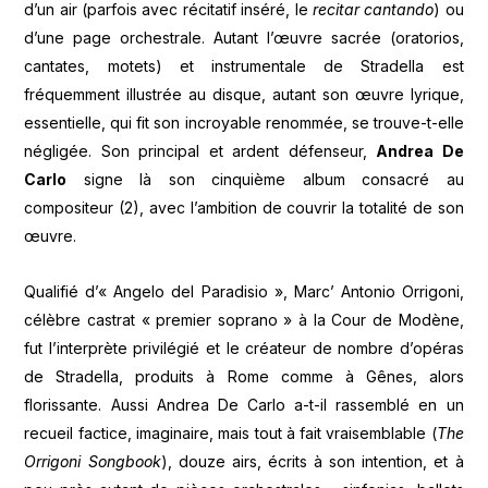
d’un air (parfois avec récitatif inséré, le
recitar cantando
) ou
d’une page orchestrale. Autant l’œuvre sacrée (oratorios,
cantates, motets) et instrumentale de Stradella est
fréquemment illustrée au disque, autant son œuvre lyrique,
essentielle, qui fit son incroyable renommée, se trouve-t-elle
négligée. Son principal et ardent défenseur,
Andrea De
Carlo
signe là son cinquième album consacré au
compositeur (2), avec l’ambition de couvrir la totalité de son
œuvre.
Qualifié d’« Angelo del Paradisio », Marc’ Antonio Orrigoni,
célèbre castrat « premier soprano » à la Cour de Modène,
fut l’interprète privilégié et le créateur de nombre d’opéras
de Stradella, produits à Rome comme à Gênes, alors
florissante. Aussi Andrea De Carlo a-t-il rassemblé en un
recueil factice, imaginaire, mais tout à fait vraisemblable (
The
Orrigoni Songbook
), douze airs, écrits à son intention, et à