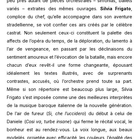
peu près autant de pièces orchestrales – sinfonias, ballets
variés – extraites des mêmes ouvrages.
Silvia Frigato
,
complice du chef, qu’elle accompagne dans son aventure
stradellienne, se voit confier ces airs créés par le célèbre
castrat. Non seulement ceux-ci constituent la palette des
affects de l’opéra du temps, de la déploration, du lamento à
l’air de vengeance, en passant par les déclinaisons du
sentiment amoureux et l’évocation de la bataille, mais encore
chacun d’eux revêt-il une forme changeante, épousant
idéalement les textes illustrés, avec de surprenants
contrastes, accusés, où l’orchestre prend toute sa part.
Même si son répertoire est beaucoup plus large, Silvia
Frigato s’est imposée comme une des meilleures interprètes
de la musique baroque italienne de la nouvelle génération.
De l’air de fureur (
Si, che l’uccidero
) du début à celui de
Daniele (
Cosi va, turbe insane
) qui ferme le récital vocal, le
bonheur est au rendez-vous. La voix longue, aux beaux
modelés, projetée avec efficacité, les couleurs, l’égalité des