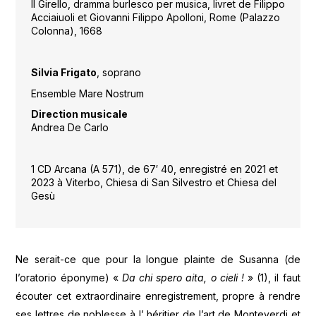
Il Girello, dramma burlesco per musica, livret de Filippo
Acciaiuoli et Giovanni Filippo Apolloni, Rome (Palazzo
Colonna), 1668
Silvia Frigato
, soprano
Ensemble Mare Nostrum
Direction musicale
Andrea De Carlo
1 CD Arcana (A 571), de 67′ 40, enregistré en 2021 et
2023 à Viterbo, Chiesa di San Silvestro et Chiesa del
Gesù
Ne serait-ce que pour la longue plainte de Susanna (de
l’oratorio éponyme) «
Da chi spero aita, o cieli !
» (1), il faut
écouter cet extraordinaire enregistrement, propre à rendre
ses lettres de noblesse à l’ héritier de l’art de Monteverdi et