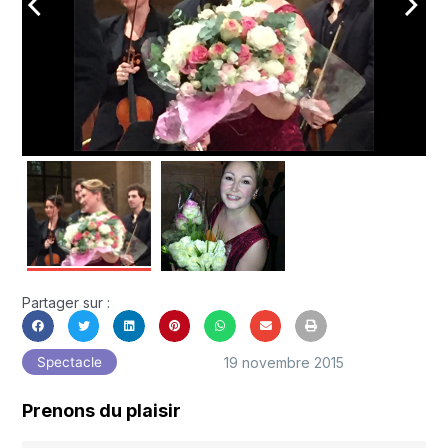
arrow_back_ios
arrow_forward_ios
Partager sur :
19 novembre 2015
Spectacle
Prenons du plaisir