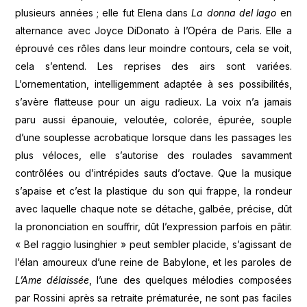
plusieurs années ; elle fut Elena dans
La donna del lago
en
alternance avec Joyce DiDonato à l’Opéra de Paris. Elle a
éprouvé ces rôles dans leur moindre contours, cela se voit,
cela s’entend. Les reprises des airs sont variées.
L’ornementation, intelligemment adaptée à ses possibilités,
s’avère flatteuse pour un aigu radieux. La voix n’a jamais
paru aussi épanouie, veloutée, colorée, épurée, souple
d’une souplesse acrobatique lorsque dans les passages les
plus véloces, elle s’autorise des roulades savamment
contrôlées ou d’intrépides sauts d’octave. Que la musique
s’apaise et c’est la plastique du son qui frappe, la rondeur
avec laquelle chaque note se détache, galbée, précise, dût
la prononciation en souffrir, dût l’expression parfois en pâtir.
« Bel raggio lusinghier » peut sembler placide, s’agissant de
l’élan amoureux d’une reine de Babylone, et les paroles de
L’Ame délaissée
, l’une des quelques mélodies composées
par Rossini après sa retraite prématurée, ne sont pas faciles