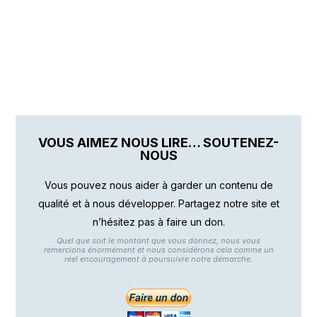
VOUS AIMEZ NOUS LIRE… SOUTENEZ-
NOUS
Vous pouvez nous aider à garder un contenu de
qualité et à nous développer. Partagez notre site et
n’hésitez pas à faire un don.
Quel que soit le montant que vous donnez, nous vous
remercions énormément et nous considérons cela comme un
réel encouragement à poursuivre notre démarche.