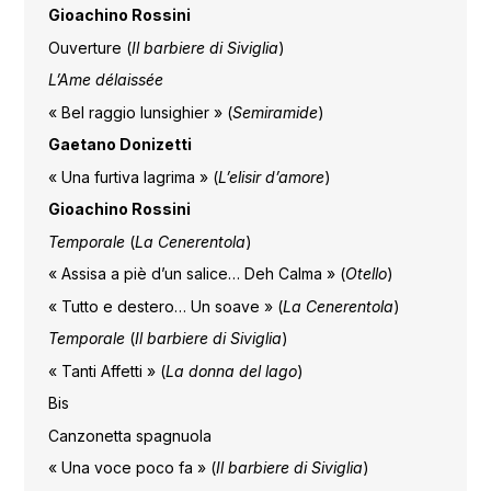
Gioachino Rossini
Ouverture (
Il barbiere di Siviglia
)
L’Ame délaissée
« Bel raggio lunsighier » (
Semiramide
)
Gaetano Donizetti
« Una furtiva lagrima » (
L’elisir d’amore
)
Gioachino Rossini
Temporale
(
La Cenerentola
)
« Assisa a piè d’un salice… Deh Calma » (
Otello
)
« Tutto e destero… Un soave » (
La Cenerentola
)
Temporale
(
Il barbiere di Siviglia
)
« Tanti Affetti » (
La donna del lago
)
Bis
Canzonetta spagnuola
« Una voce poco fa » (
Il barbiere di Siviglia
)