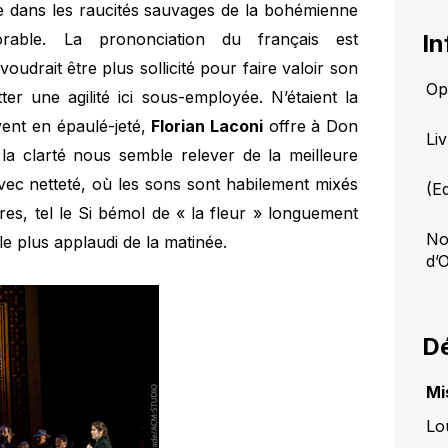
 dans les raucités sauvages de la bohémienne
orable. La prononciation du français est
In
oudrait être plus sollicité pour faire valoir son
Op
ter une agilité ici sous-employée. N’étaient la
uvent en épaulé-jeté,
Florian Laconi
offre à Don
Li
la clarté nous semble relever de la meilleure
vec netteté, où les sons sont habilement mixés
(E
dres, tel le Si bémol de « la fleur » longuement
No
r le plus applaudi de la matinée.
d’
Dé
Mi
Lo