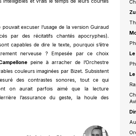
ntelligibles et vrais le temps de leurs courtes
Ch
Zu
Th
e pouvait excuser l’usage de la version Guiraud
Mo
és par des récitatifs chantés apocryphes).
Ph
ont capables de dire le texte, pourquoi s’être
Le
 autrement nerveuse ? Empesée par ce choix
Campellone
peine à arracher de l’Orchestre
Ph
bles couleurs imaginées par Bizet. Subsistent
Le
mesuré des contrastes sonores, tout ce qui
Ra
dont on aurait parfois aimé que la lecture
Ch
 derrière l’assurance du geste, la houle des
Av
Di
Au
Or