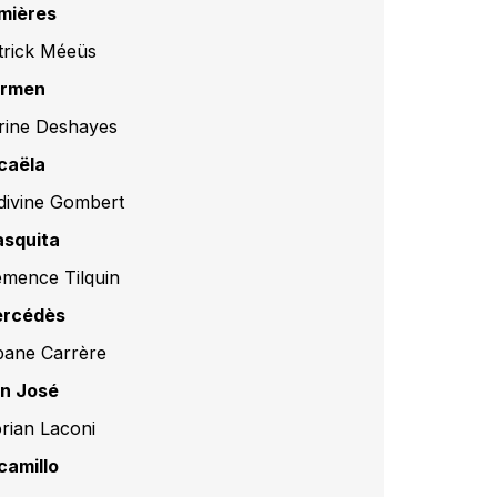
mières
trick Méeüs
rmen
rine Deshayes
caëla
divine Gombert
asquita
émence Tilquin
rcédès
bane Carrère
n José
orian Laconi
camillo