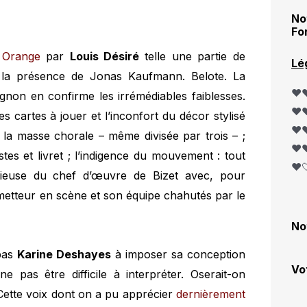
No
Fo
à Orange
par
Louis Désiré
telle une partie de
Lé
é la présence de Jonas Kaufmann. Belote. La
❤️❤
gnon en confirme les irrémédiables faiblesses.
❤️❤
s cartes à jouer et l’inconfort du décor stylisé
❤️❤
de la masse chorale – même divisée par trois – ;
❤️❤
tes et livret ; l’indigence du mouvement : tout
❤️
rieuse du chef d’œuvre de Bizet avec, pour
metteur en scène et son équipe chahutés par le
No
pas
Karine Deshayes
à imposer sa conception
Vo
 pas être difficile à interpréter. Oserait-on
Cette voix dont on a pu apprécier
dernièrement