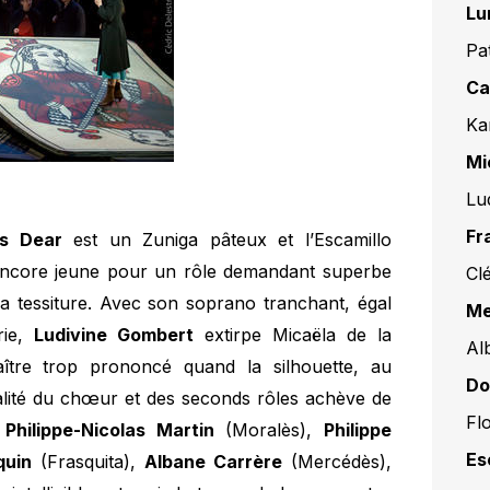
Lu
Pa
Ca
Ka
Mi
Lu
Fr
s Dear
est un Zuniga pâteux et l’Escamillo
ncore jeune pour un rôle demandant superbe
Cl
a tessiture. Avec son soprano tranchant, égal
Me
rie,
Ludivine Gombert
extirpe Micaëla de la
Al
aître trop prononcé quand la silhouette, au
Do
ualité du chœur et des seconds rôles achève de
Fl
:
Philippe-Nicolas Martin
(Moralès),
Philippe
Es
quin
(Frasquita),
Albane Carrère
(Mercédès),