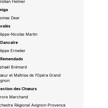
ristian Helmer
niga
omas Dear
ralès
ilippe-Nicolas Martin
 Dancaïre
ilippe Ermelier
 Remendado
phaël Brémard
œur et Maîtrise de l’Opéra Grand
ignon
rection des Chœurs
rore Marchand
chestre Régional Avignon-Provence