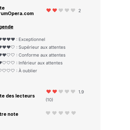
te
2
rumOpera.com
gende
️❤️❤️❤️ : Exceptionnel
️❤️❤️🤍 : Supérieur aux attentes
️❤️🤍🤍 : Conforme aux attentes
️🤍🤍🤍 : Inférieur aux attentes
🤍🤍🤍 : À oublier
1.9
te des lecteurs
(
10
)
tre note