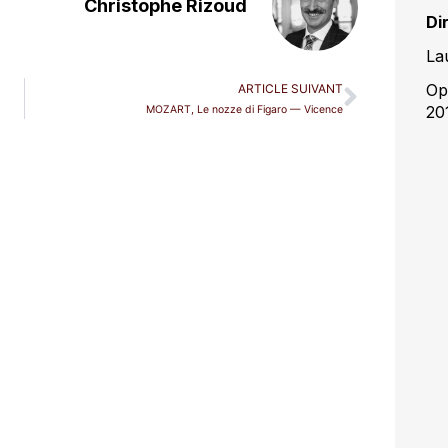
Christophe Rizoud
Di
La
Op
ARTICLE SUIVANT
20
MOZART, Le nozze di Figaro — Vicence