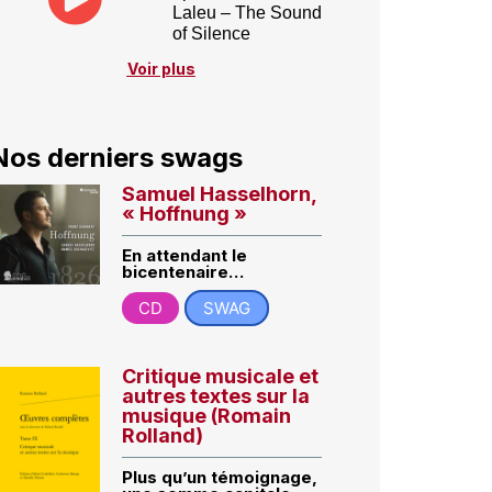
Laleu – The Sound
of Silence
Voir plus
Nos derniers swags
Samuel Hasselhorn,
« Hoffnung »
En attendant le
bicentenaire…
CD
SWAG
Critique musicale et
autres textes sur la
musique (Romain
Rolland)
Plus qu’un témoignage,