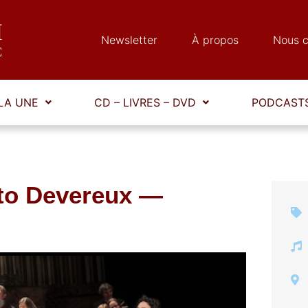
Newsletter
À propos
Nous c
LA UNE
CD – LIVRES – DVD
PODCASTS
to Devereux —