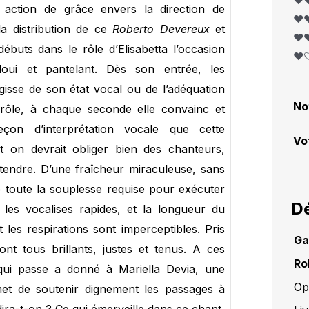
❤️❤
ction de grâce envers la direction de
❤️❤
la distribution de ce
Roberto Devereux
et
❤️❤
buts dans le rôle d’Elisabetta l’occasion
❤️
loui et pantelant. Dès son entrée, les
’agisse de son état vocal ou de l’adéquation
No
ôle, à chaque seconde elle convainc et
çon d’interprétation vocale que cette
Vo
t on devrait obliger bien des chanteurs,
ntendre. D’une fraîcheur miraculeuse, sans
e toute la souplesse requise pour exécuter
Dé
 les vocalises rapides, et la longueur du
 les respirations sont imperceptibles. Pris
Ga
nt tous brillants, justes et tenus. A ces
Ro
 qui passe a donné à Mariella Devia, une
Op
met de soutenir dignement les passages à