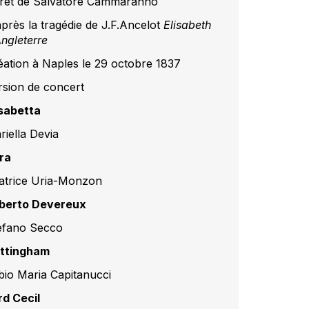
vret de Salvatore Cammaranno
après la tragédie de J.F.Ancelot
Elisabeth
Angleterre
éation à Naples le 29 octobre 1837
rsion de concert
isabetta
riella Devia
ra
atrice Uria-Monzon
berto Devereux
efano Secco
ttingham
bio Maria Capitanucci
rd Cecil