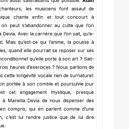
ont aussi satisfaisants que possible.
Alain
hanteurs, les musiciens font assaut de
ique chante enfin et tout concourt à
s on peut s’abandonner au culte que l’on
 Devia. Avec la carrière que l’on sait, qu’a-
t. Mais qu’est-ce qui l’anime, la pousse à
es, quand elle pourrait se reposer sur ses
nconditionnel qu’elle porte à son art ? Sait-
 trois heures d’exercices ? Nous parlions de
ns cette longévité vocale rien de surnaturel:
tion portée à son comble et poursuivie jour
est cet engagement mystique, presque
i à Mariella Devia de nous dispenser des
t bien compris, qui en parlent comme d’une
n, c’est lui rendre justice que de lui dire
ue.