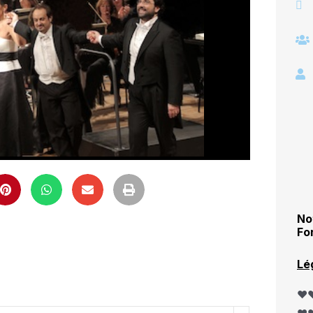
No
Fo
Lé
❤️❤