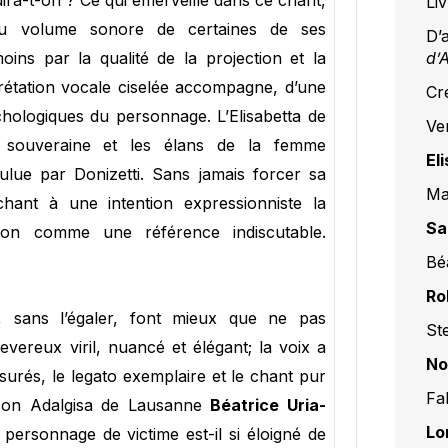
dira-t-on ? Ce qui émerveille dans ce chant,
Li
du volume sonore de certaines de ses
D’
ns par la qualité de la projection et la
d’
erprétation vocale ciselée accompagne, d’une
Cr
ychologiques du personnage. L’Elisabetta de
Ve
la souveraine et les élans de la femme
El
lue par Donizetti. Sans jamais forcer sa
Ma
chant à une intention expressionniste la
Sa
tion comme une référence indiscutable.
Bé
Ro
, sans l’égaler, font mieux que ne pas
St
evereux viril, nuancé et élégant; la voix a
No
surés, le legato exemplaire et le chant pur
Fa
 son Adalgisa de Lausanne
Béatrice Uria-
Lo
personnage de victime est-il si éloigné de