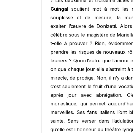
? Les deuxième et troisième actes s
Guingal
soutient mot à mot les c
souplesse et de mesure, la mus
exalter l’œuvre de Donizetti. Alor
célèbre sous le magistère de Mariella
t-elle à prouver ? Rien, évidemmen
prendre les risques de nouveaux rôl
lauriers ? Quoi d’autre que l’amour i
on que chaque jour elle s’astreint à
miracle, de prodige. Non, il n’y a da
c’est seulement le fruit d’une voca
après jour avec abnégation. C’
monastique, qui permet aujourd’hu
merveilles. Ses fans italiens l’on
sainte. Sans verser dans l’adulatio
qu’elle est l’honneur du théâtre lyriq