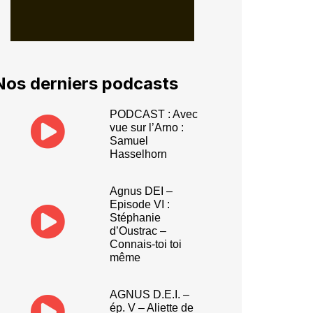
Nos derniers podcasts
PODCAST : Avec
vue sur l’Arno :
Samuel
Hasselhorn
Agnus DEI –
Episode VI :
Stéphanie
d’Oustrac –
Connais-toi toi
même
AGNUS D.E.I. –
ép. V – Aliette de