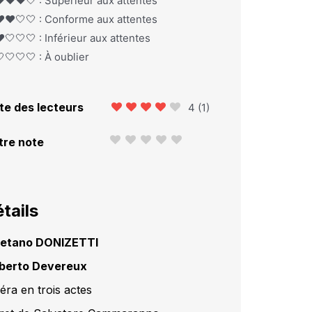
️❤️❤️🤍 : Supérieur aux attentes
️❤️🤍🤍 : Conforme aux attentes
️🤍🤍🤍 : Inférieur aux attentes
🤍🤍🤍 : À oublier
te des lecteurs
4
(
1
)
tre note
tails
etano DONIZETTI
berto Devereux
éra en trois actes