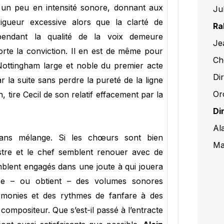
 un peu en intensité sonore, donnant aux
Ju
igueur excessive alors que la clarté de
Ra
ependant la qualité de la voix demeure
Je
orte la conviction. Il en est de même pour
Ch
Nottingham large et noble du premier acte
Dir
 la suite sans perdre la pureté de la ligne
Or
in, tire Cecil de son relatif effacement par la
Di
Al
sans mélange. Si les chœurs sont bien
Ma
stre et le chef semblent renouer avec de
mblent engagés dans une joute à qui jouera
ose – ou obtient – des volumes sonores
rmonies et des rythmes de fanfare à des
compositeur. Que s’est-il passé à l’entracte