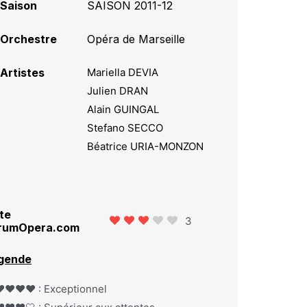
Saison
SAISON 2011-12
Orchestre
Opéra de Marseille
Artistes
Mariella DEVIA
Julien DRAN
Alain GUINGAL
Stefano SECCO
Béatrice URIA-MONZON
te
3
rumOpera.com
gende
️❤️❤️❤️ : Exceptionnel