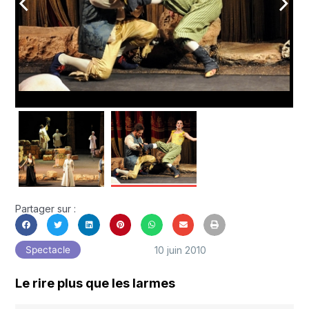
arrow_back_ios
arrow_forward_ios
Partager sur :
10 juin 2010
Spectacle
Le rire plus que les larmes