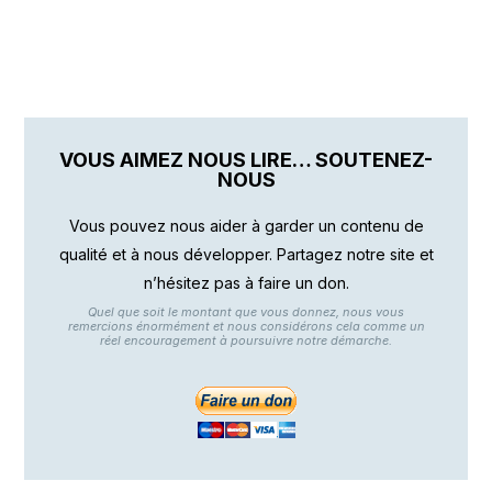
VOUS AIMEZ NOUS LIRE… SOUTENEZ-
NOUS
Vous pouvez nous aider à garder un contenu de
qualité et à nous développer. Partagez notre site et
n’hésitez pas à faire un don.
Quel que soit le montant que vous donnez, nous vous
remercions énormément et nous considérons cela comme un
réel encouragement à poursuivre notre démarche.