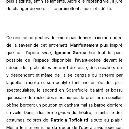
puis s’attriste, enfin se lamente. Alors elle reprend vie ; il jure
de changer de vie et ils se promettent amour et fidélité.
Ce résumé ne peut évidemment pas donner la moindre idée
de la saveur de cet entremets. Manifestement plus inspiré
que par l’opéra
seria
,
Ignacio Garcia
tire tout le parti
possible de l’espace disponible, l’avant-scène devant le
rideau, des praticables en bord de fosse, des escaliers qui
y descendent et même de l’allée centrale du parterre par
laquelle Tracollo et son acolyte font une entrée des plus
spectaculaires, le second en Sparafucile balafré et bossu
qui essaie de rouler des mécaniques, le premier en souillon
obèse berçant un poupon et cachant mal sa barbe derrière
un voile. Dans la lumière
a giorno
du théâtre, la fantaisie des
costumes colorés de
Patricia Toffolutti
ajoute au plaisir.
Même le mur en ruine du décor de l’opera
seria
joue son