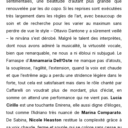
sentimentales, une béatitude d’autant plus grande que
renouvelée par les
da capo
. Si les reprises sont exécutées
très largement dans les règles de l’art, avec beaucoup de
soin et de recherche pour les varier au maximum sans
perdre de vue le style – Ottavio Dantone y a sûrement veillé
– le nirvâna s’est dérobé. Malgré le talent des interprètes,
dont nous avons admiré la musicalité, la virtuosité vocale,
bien que remarquable, ne nous a ni ébloui ni subjugué. Le
Farnaspe d’
Annamaria Dell’Oste
ne manque pas d’atouts,
la souplesse, l’agilité, l’extension, quand la voix est chaude
et que l’extrême aigu a perdu une stridence légère dans le
forte, tout cela est satisfaisant mais dans le rôle chanté par
Caffarelli on voudrait plus de mordant, plus d’éclat, en
somme on attend une performance qui ne vient pas.
Lucia
Cirillo
est une touchante Emirena, elle aussi digne d’éloges,
tout comme l’Adriano très nuancé de
Marina Comparato
.
De Sabina,
Nicole Heaston
restitue la complexité grâce à
sa voix chaude, ferme et souple qui se colore sans cesse au