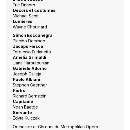
Eric Einhorn
Décors
et costumes
Michael Scott
Lumières
Wayne Chouinard
Simon Boccanegra
Placido Domingo
Jacopo Fiesco
Ferruccio Furlanetto
Amelia Grimaldi
Liana Haroutounian
Gabriele Adorno
Joseph Calleja
Paolo Albiani
Stephen Gaertner
Pietro
Richard Bernstein
Capitaine
Noah Baetge
Servante
Edyta Kulczak
Orchestre et Chœurs du Metropolitan Opera