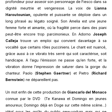
profondeur pour asseoir son personnage de Fiesco dans sa
dignité meurtrie et vengeresse. La voix de
Lianna
Haroutounian,
opulente et puissante se déploie dans un
long phrasé au légato soigné. Son Amelia est une jeune
femme forte et aimante, où la fragilité perce dans des piani
peut-être encore trop parcimonieux. En Adorno
Joseph
Calleja
trouve un emploi qui convient davantage à sa
vocalité que certains rôles pucciniens. Le chant est nuancé,
grâce aussi à ce vibrato très serré qui soit caractérise, soit
handicape. A l’aigu l’émission ne passe qu’en forte, et la
vibration donne l’impression de saturer dans la gorge du
chanteur. Paolo (
Stephen Gaertner
) et Pietro (
Richard
Bernstein
) ne dépareillent pas.
Un mot enfin de cette production de
Giancarlo del Monaco
connue par le DVD (Te Kanawa et Domingo en jeunes
amoureux; Domingo déjà en Doge sur cette même scène…)
idéal pour les goûts du public new-yorkais mais qui ne