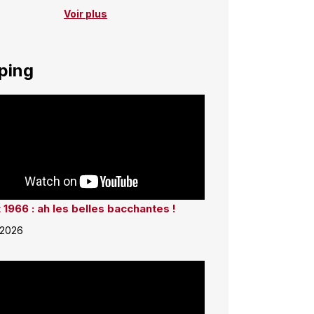
Voir plus
ping
 1966 : ah les belles bacchantes !
 2026