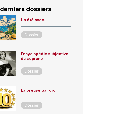
derniers dossiers
Un été avec…
Dossier
Encyclopédie subjective
du soprano
Dossier
La preuve par dix
Dossier