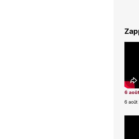
Zap
6 août
6 août