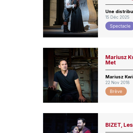
Une distrib
15 Déc 2025
Spectacle
Mariusz Kw
Met
Mariusz Kwi
22 Nov 2018
Brève
BIZET, Le