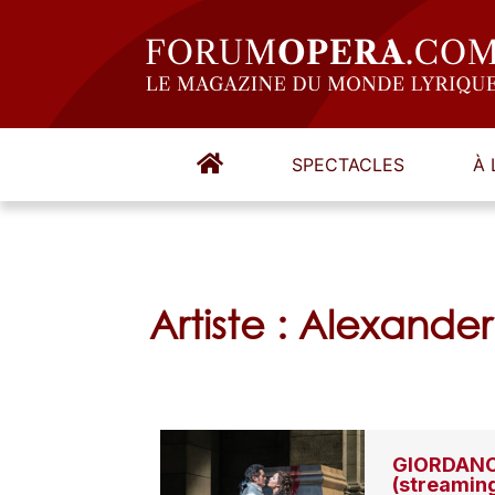
SPECTACLES
À 
Artiste : Alexande
GIORDANO,
(streamin