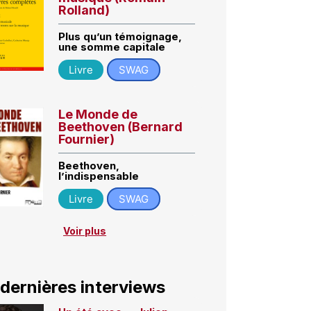
Rolland)
Plus qu’un témoignage,
une somme capitale
Livre
SWAG
Le Monde de
Beethoven (Bernard
Fournier)
Beethoven,
l’indispensable
Livre
SWAG
Voir plus
 dernières interviews