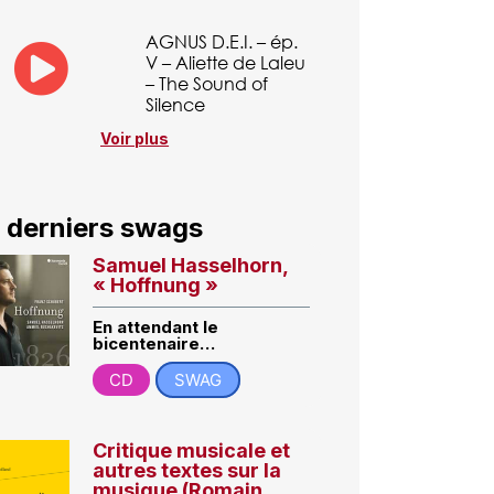
AGNUS D.E.I. – ép.
V – Aliette de Laleu
– The Sound of
Silence
Voir plus
 derniers swags
Samuel Hasselhorn,
« Hoffnung »
En attendant le
bicentenaire…
CD
SWAG
Critique musicale et
autres textes sur la
musique (Romain