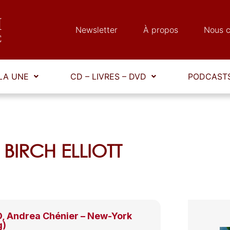
Newsletter
À propos
Nous c
LA UNE
CD – LIVRES – DVD
PODCASTS
r BIRCH ELLIOTT
 Andrea Chénier – New-York
g)