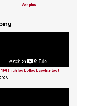
Voir plus
ping
 1966 : ah les belles bacchantes !
 2026