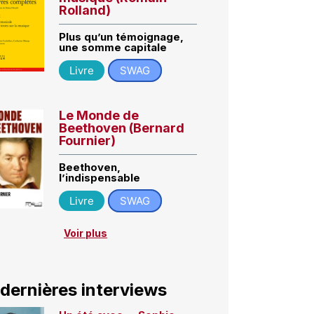
Rolland)
Plus qu’un témoignage,
une somme capitale
Livre
SWAG
Le Monde de
Beethoven (Bernard
Fournier)
Beethoven,
l’indispensable
Livre
SWAG
Voir plus
 dernières interviews