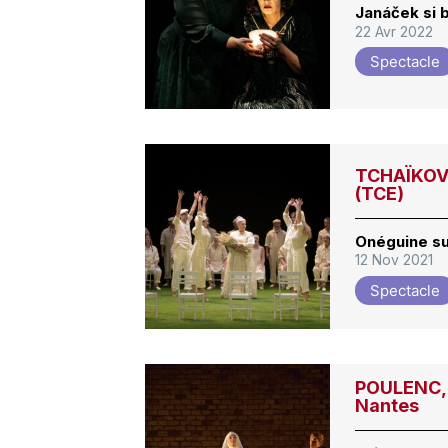
Janáček si b
22 Avr 2022
Spectacle
TCHAÏKOVS
(TCE)
Onéguine su
12 Nov 2021
Spectacle
POULENC, 
Nantes