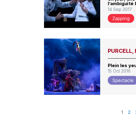
l’ambiguïté 
14 Sep 2017
Zapping
PURCELL, 
Plein les ye
15 Oct 2016
Spectacle
1
2