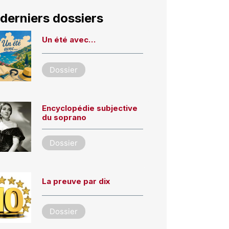
derniers dossiers
Un été avec…
Dossier
Encyclopédie subjective
du soprano
Dossier
La preuve par dix
Dossier