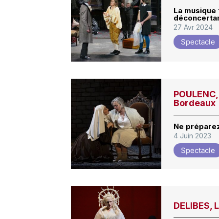
La musique
déconcerta
27 Avr 2024
Spectacle
POULENC, 
Bordeaux
Ne préparez
4 Juin 2023
Spectacle
DELIBES, 