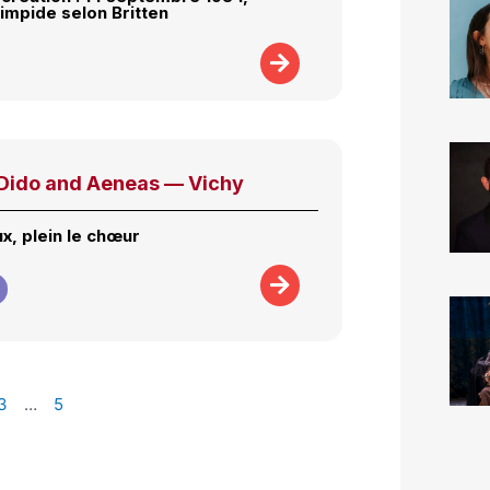
limpide selon Britten
Dido and Aeneas — Vichy
ux, plein le chœur
3
…
5