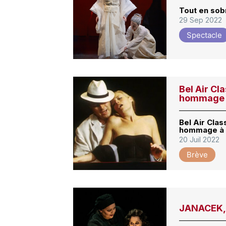
Tout en sob
29 Sep 2022
Spectacle
Bel Air Cl
hommage à
Bel Air Clas
hommage à 
20 Juil 2022
Brève
JANACEK, 