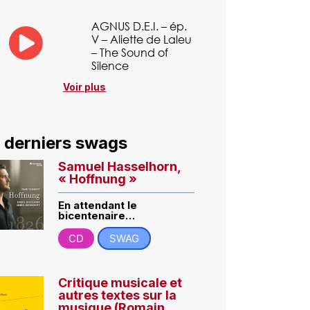
AGNUS D.E.I. – ép.
V – Aliette de Laleu
– The Sound of
Silence
Voir plus
 derniers swags
Samuel Hasselhorn,
« Hoffnung »
En attendant le
bicentenaire…
CD
SWAG
Critique musicale et
autres textes sur la
musique (Romain