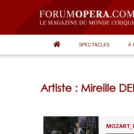
SPECTACLES
À 
Artiste : Mireille 
MOZART, L