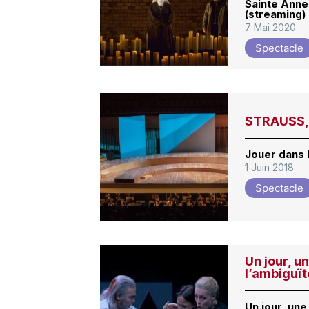
Sainte Anne
(streaming)
7 Mai 2020
Spectacle
STRAUSS, 
Jouer dans 
1 Juin 2018
Spectacle
Un jour, u
l’ambiguït
Un jour, une