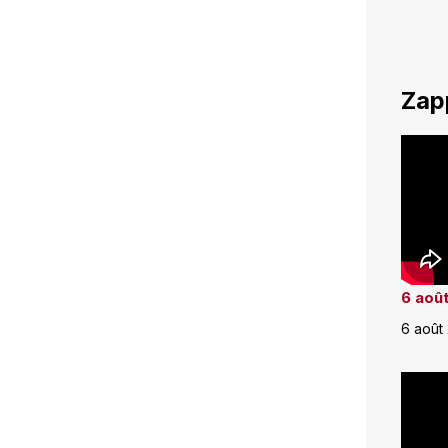
Zap
6 août
6 août