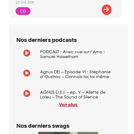
27 Oct 2011
CD
Nos derniers podcasts
PODCAST : Avec vue sur l’Arno :
Samuel Hasselhorn
Agnus DEI – Episode VI : Stéphanie
d’Oustrac – Connais-toi toi même
AGNUS D.E.I. – ép. V – Aliette de
Laleu – The Sound of Silence
Voir plus
Nos derniers swags