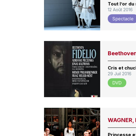
Tout l’or d
12 Août 2016
Spectacle
Beethoven 
Cris et chu
29 Juil 2016
DVD
WAGNER, 
Princesse e