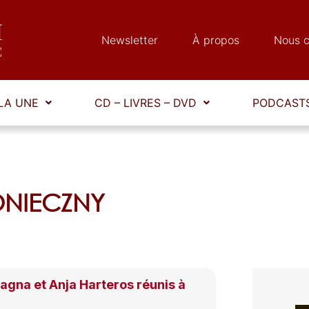
Newsletter
À propos
Nous c
LA UNE
CD – LIVRES – DVD
PODCASTS
KONIECZNY
agna et Anja Harteros réunis à