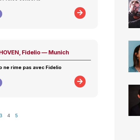
OVEN, Fidelio — Munich
to ne rime pas avec Fidelio
3
4
5