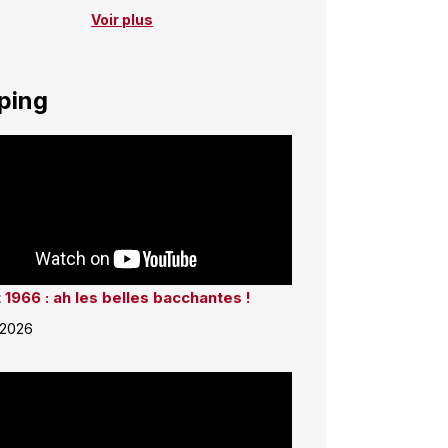
Voir plus
ping
 1966 : ah les belles bacchantes !
 2026