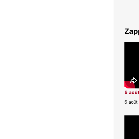
Zap
6 août
6 août