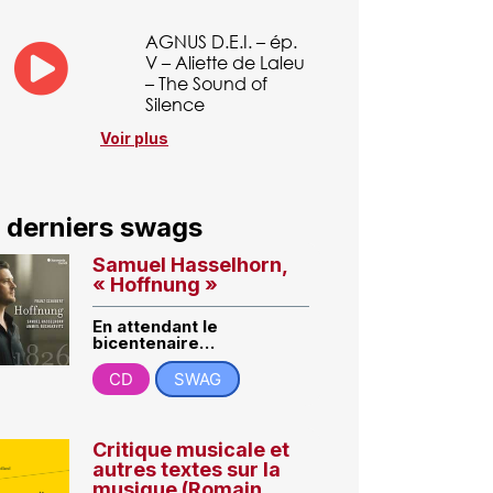
AGNUS D.E.I. – ép.
V – Aliette de Laleu
– The Sound of
Silence
Voir plus
 derniers swags
Samuel Hasselhorn,
« Hoffnung »
En attendant le
bicentenaire…
CD
SWAG
Critique musicale et
autres textes sur la
musique (Romain