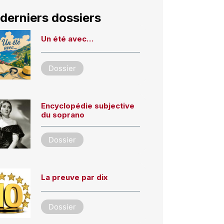
derniers dossiers
Un été avec…
Dossier
Encyclopédie subjective
du soprano
Dossier
La preuve par dix
Dossier