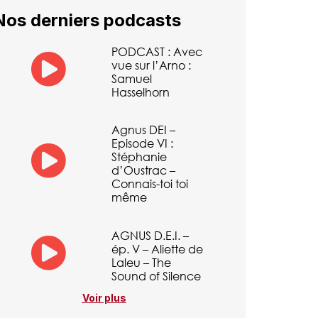
Nos derniers podcasts
PODCAST : Avec
vue sur l’Arno :
Samuel
Hasselhorn
Agnus DEI –
Episode VI :
Stéphanie
d’Oustrac –
Connais-toi toi
même
AGNUS D.E.I. –
ép. V – Aliette de
Laleu – The
Sound of Silence
Voir plus