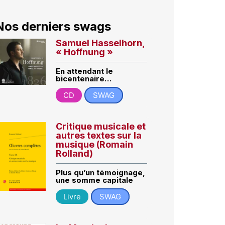
Nos derniers swags
Samuel Hasselhorn,
« Hoffnung »
En attendant le
bicentenaire…
CD
SWAG
Critique musicale et
autres textes sur la
musique (Romain
Rolland)
Plus qu’un témoignage,
une somme capitale
Livre
SWAG