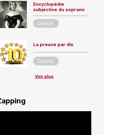
Encyclopédie
subjective du soprano
Dossier
La preuve par dix
Dossier
Voir plus
Zapping