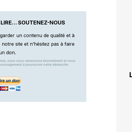
 LIRE… SOUTENEZ-NOUS
garder un contenu de qualité et à
otre site et n’hésitez pas à faire
un don.
nnez, nous vous remercions énormément et nous
ncouragement à poursuivre notre démarche.