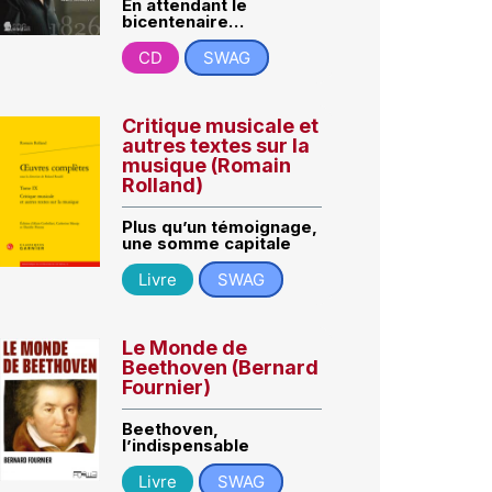
En attendant le
bicentenaire…
CD
SWAG
Critique musicale et
autres textes sur la
musique (Romain
Rolland)
Plus qu’un témoignage,
une somme capitale
Livre
SWAG
Le Monde de
Beethoven (Bernard
Fournier)
Beethoven,
l’indispensable
Livre
SWAG