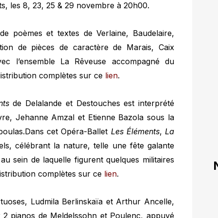
ts, les 8, 23, 25 & 29 novembre à 20h00.
 de poèmes et textes de Verlaine, Baudelaire,
ion de pièces de caractère de Marais, Caix
 Avec l’ensemble La Rêveuse accompagné du
istribution complètes sur ce
lien
.
nts
de Delalande et Destouches est interprété
vre, Jehanne Amzal et Etienne Bazola sous la
boulas.Dans cet Opéra-Ballet
Les Éléments
,
La
, célébrant la nature, telle une fête galante
au sein de laquelle figurent quelques militaires
istribution complètes sur ce
lien
.
rtuoses, Ludmila Berlinskaïa et Arthur Ancelle,
2 pianos de Meldelssohn et Poulenc, appuyé