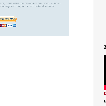
nnez, nous vous remercions énormément et nous
ncouragement à poursuivre notre démarche.
1
1