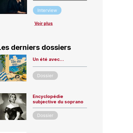
Interview
Voir plus
Les derniers dossiers
Un été avec…
Dossier
Encyclopédie
subjective du soprano
Dossier