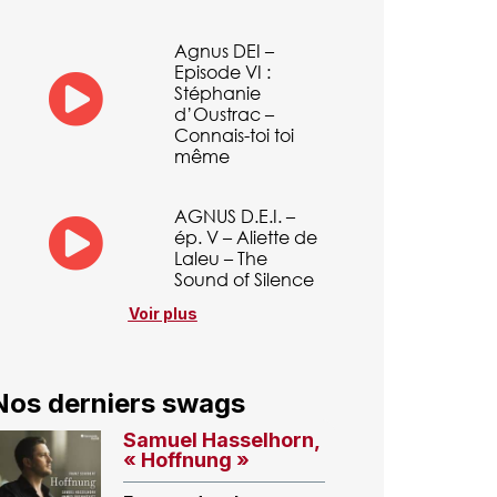
Agnus DEI –
Episode VI :
Stéphanie
d’Oustrac –
Connais-toi toi
même
AGNUS D.E.I. –
ép. V – Aliette de
Laleu – The
Sound of Silence
Voir plus
Nos derniers swags
Samuel Hasselhorn,
« Hoffnung »