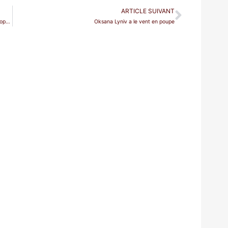
ARTICLE SUIVANT
Un samedi 9 octobre douillet avec quatre retransmissions d’opéras.
Oksana Lyniv a le vent en poupe