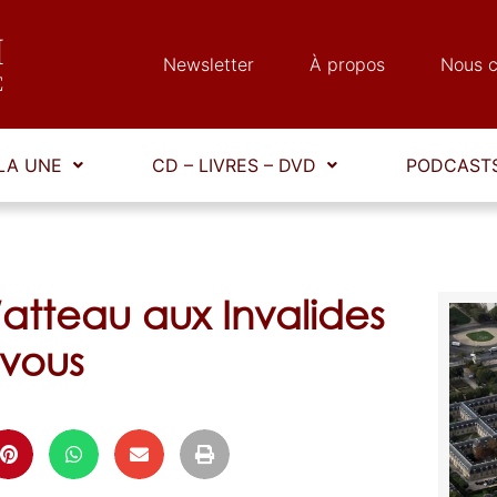
Newsletter
À propos
Nous c
LA UNE
CD – LIVRES – DVD
PODCASTS
Watteau aux Invalides
-vous