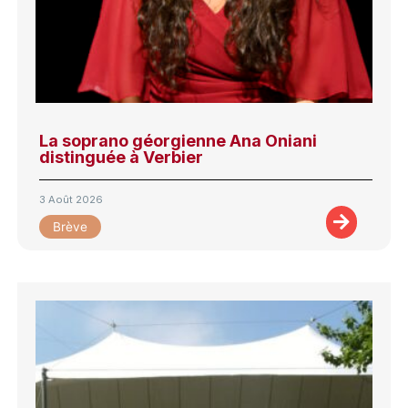
La soprano géorgienne Ana Oniani
distinguée à Verbier
3 Août 2026
Brève