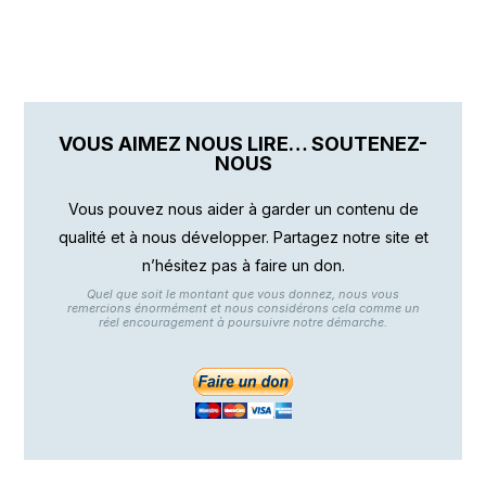
VOUS AIMEZ NOUS LIRE… SOUTENEZ-
NOUS
Vous pouvez nous aider à garder un contenu de
qualité et à nous développer. Partagez notre site et
n’hésitez pas à faire un don.
Quel que soit le montant que vous donnez, nous vous
remercions énormément et nous considérons cela comme un
réel encouragement à poursuivre notre démarche.