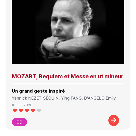
MOZART, Requiem et Messe en ut mineur
Un grand geste inspiré
Yannick NÉZET-SÉGUIN, Ying FANG, D'ANGELO Emily
10 Juil 2026
CD