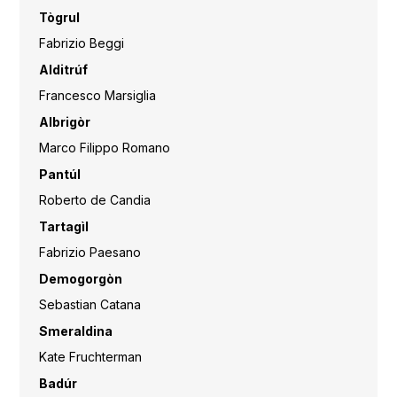
T
ò
grul
Fabrizio Beggi
Alditr
ú
f
Francesco Marsiglia
Albrig
ò
r
Marco Filippo Romano
Pant
ú
l
Roberto de Candia
Tartag
ì
l
Fabrizio Paesano
Demogorg
ò
n
Sebastian Catana
Smeraldina
Kate Fruchterman
Bad
úr