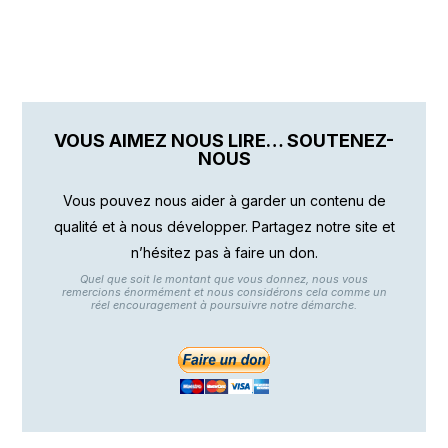
VOUS AIMEZ NOUS LIRE… SOUTENEZ-
NOUS
Vous pouvez nous aider à garder un contenu de
qualité et à nous développer. Partagez notre site et
n’hésitez pas à faire un don.
Quel que soit le montant que vous donnez, nous vous
remercions énormément et nous considérons cela comme un
réel encouragement à poursuivre notre démarche.