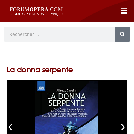
La donna serpente
arrow_back_ios
arrow_forward_ios