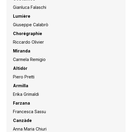
Gianluca Falaschi
Lumière
Giuseppe Calabrò
Chorégraphie
Riccardo Olivier
Miranda
Carmela Remigio
Altid
òr
Piero Pretti
Armilla
Erika Grimaldi
Farzana
Francesca Sassu
Canzàde
Anna Maria Chiuri