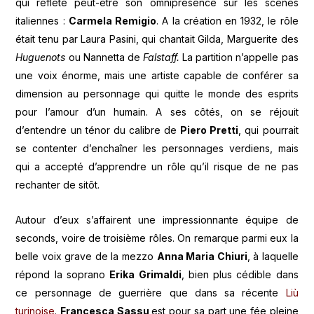
qui reflète peut-être son omniprésence sur les scènes
italiennes :
Carmela Remigio
. A la création en 1932, le rôle
était tenu par Laura Pasini, qui chantait Gilda, Marguerite des
Huguenots
ou Nannetta de
Falstaff.
La partition n’appelle pas
une voix énorme, mais une artiste capable de conférer sa
dimension au personnage qui quitte le monde des esprits
pour l’amour d’un humain. A ses côtés, on se réjouit
d’entendre un ténor du calibre de
Piero Pretti
, qui pourrait
se contenter d’enchaîner les personnages verdiens, mais
qui a accepté d’apprendre un rôle qu’il risque de ne pas
rechanter de sitôt.
Autour d’eux s’affairent une impressionnante équipe de
seconds, voire de troisième rôles. On remarque parmi eux la
belle voix grave de la mezzo
Anna Maria Chiuri
, à laquelle
répond la soprano
Erika Grimaldi
, bien plus cédible dans
ce personnage de guerrière que dans sa récente
Liù
turinoise
.
Francesca Sassu
est pour sa part une fée pleine