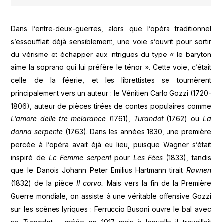
Dans l’entre-deux-guerres, alors que l’opéra traditionnel
s’essoufflait déjà sensiblement, une voie s’ouvrit pour sortir
du vérisme et échapper aux intrigues du type « le baryton
aime la soprano qui lui préfère le ténor ». Cette voie, c’était
celle de la féerie, et les librettistes se tournèrent
principalement vers un auteur : le Vénitien Carlo Gozzi (1720-
1806), auteur de pièces tirées de contes populaires comme
L’amore delle tre melarance
(1761),
Turandot
(1762) ou
La
donna serpente
(1763). Dans les années 1830, une première
percée à l’opéra avait éjà eu lieu, puisque Wagner s’était
inspiré de
La Femme serpent
pour
Les Fées
(1833), tandis
que le Danois Johann Peter Emilius Hartmann tirait
Ravnen
(1832) de la pièce
Il corvo.
Mais vers la fin de la Première
Guerre mondiale, on assiste à une véritable offensive Gozzi
sur les scènes lyriques : Ferruccio Busoni ouvre le bal avec
sa
Turandot
– créée en 1917 mais à laquelle il travaillait