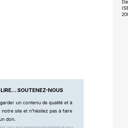
Da
IS
20
 LIRE… SOUTENEZ-NOUS
garder un contenu de qualité et à
otre site et n’hésitez pas à faire
un don.
nnez, nous vous remercions énormément et nous