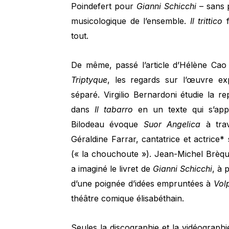
Poindefert pour
Gianni Schicchi
– sans p
musicologique de l’ensemble.
Il trittico
f
tout.
De même, passé l’article d’Hélène Cao
Triptyque
, les regards sur l’œuvre e
séparé. Virgilio Bernardoni étudie la r
dans
Il tabarro
en un texte qui s’app
Bilodeau évoque
Suor Angelica
à trave
Géraldine Farrar, cantatrice et actric
(« la chouchoute »). Jean-Michel Brèq
a imaginé le livret de
Gianni Schicchi
, à 
d’une poignée d’idées empruntées à
Vol
théâtre comique élisabéthain.
Seules la discographie et la vidéograp