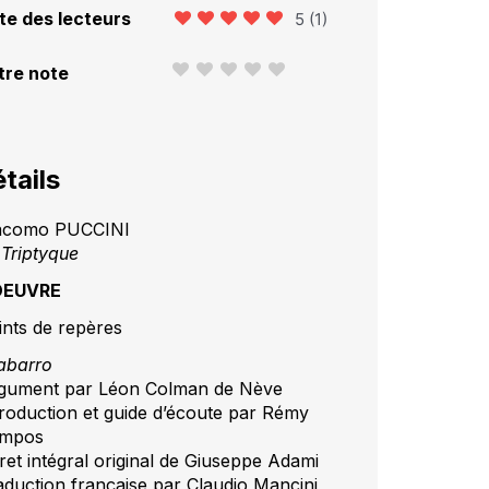
te des lecteurs
5
(
1
)
tre note
tails
acomo PUCCINI
 Triptyque
OEUVRE
ints de repères
tabarro
gument par Léon Colman de Nève
troduction et guide d’écoute par Rémy
mpos
vret intégral original de Giuseppe Adami
aduction française par Claudio Mancini