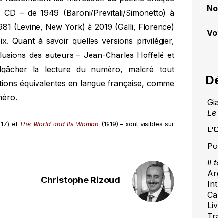
No
en CD – de 1949 (Baroni/Previtali/Simonetto) à
981 (Levine, New York) à 2019 (Galli, Florence)
Vo
x. Quant à savoir quelles versions privilégier,
lusions des auteurs – Jean-Charles Hoffelé et
gâcher la lecture du numéro, malgré tout
Dé
tions équivalentes en langue française, comme
méro.
Gi
Le
17) et
The World and Its Woman
(1919) – sont visibles sur
L’
Po
Il 
Ar
Christophe Rizoud
In
Ca
Li
Tr