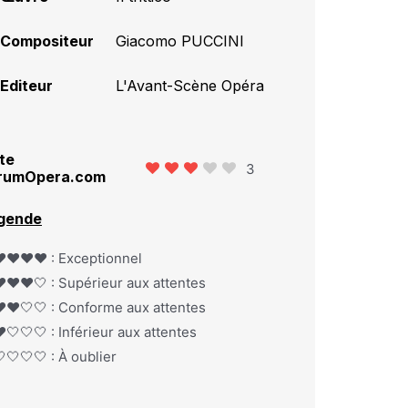
Compositeur
Giacomo PUCCINI
Editeur
L'Avant-Scène Opéra
te
3
rumOpera.com
gende
️❤️❤️❤️ : Exceptionnel
️❤️❤️🤍 : Supérieur aux attentes
️❤️🤍🤍 : Conforme aux attentes
️🤍🤍🤍 : Inférieur aux attentes
🤍🤍🤍 : À oublier