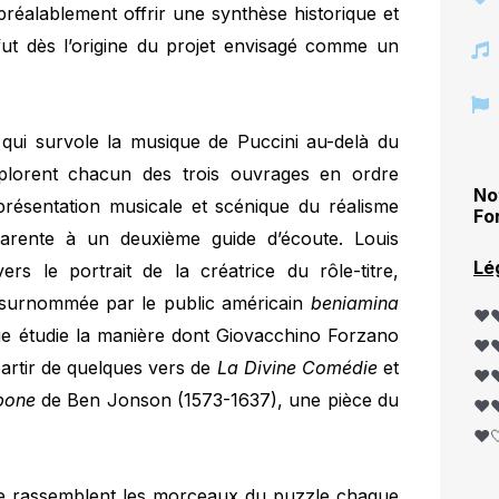
réalablement offrir une synthèse historique et
ut dès l’origine du projet envisagé comme un
 qui survole la musique de Puccini au-delà du
xplorent chacun des trois ouvrages en ordre
No
eprésentation musicale et scénique du réalisme
Fo
arente à un deuxième guide d’écoute. Louis
Lé
rs le portrait de la créatrice du rôle-titre,
e* surnommée par le public américain
beniamina
❤️❤
ue étudie la manière dont Giovacchino Forzano
❤️❤
partir de quelques vers de
La Divine Comédie
et
❤️❤
pone
de Ben Jonson (1573-1637), une pièce du
❤️❤
❤️
hie rassemblent les morceaux du puzzle chaque