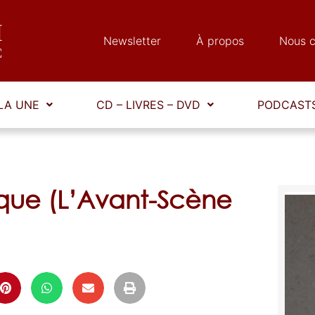
Newsletter
À propos
Nous c
LA UNE
CD – LIVRES – DVD
PODCASTS
yque (L’Avant-Scène