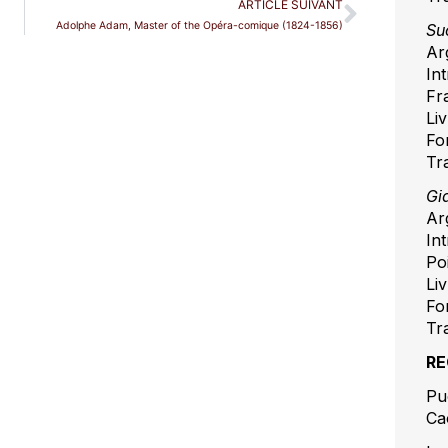
ARTICLE SUIVANT
Adolphe Adam, Master of the Opéra-comique (1824-1856)
Su
Ar
In
Fr
Liv
Fo
Tr
Gi
Ar
In
Po
Liv
Fo
Tr
RE
Pu
Ca