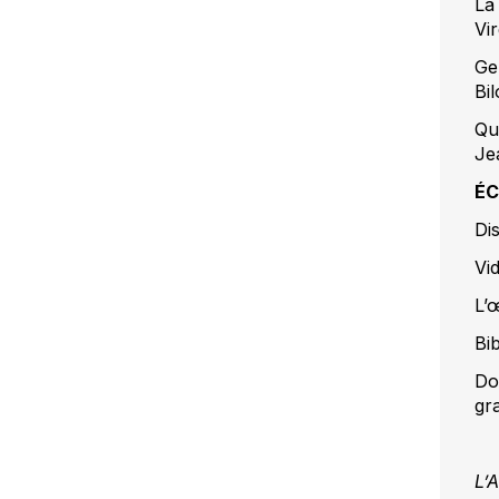
La
Vir
Ge
Bi
Qu
Je
ÉC
Di
Vi
L’
Bi
Do
gr
L’