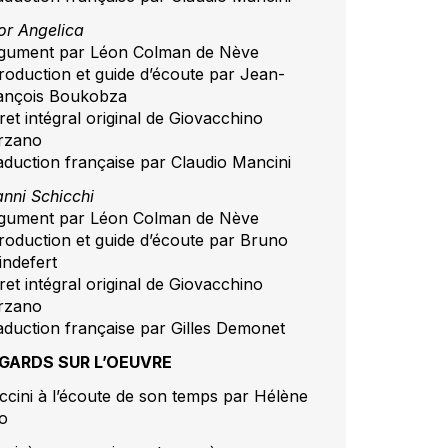
or Angelica
gument par Léon Colman de Nève
troduction et guide d’écoute par Jean-
ançois Boukobza
ret intégral original de Giovacchino
rzano
aduction française par Claudio Mancini
anni Schicchi
gument par Léon Colman de Nève
troduction et guide d’écoute par Bruno
indefert
ret intégral original de Giovacchino
rzano
aduction française par Gilles Demonet
GARDS SUR L’OEUVRE
ccini à l’écoute de son temps par Hélène
o