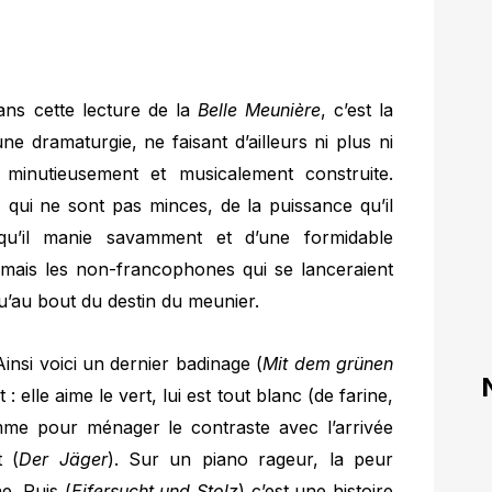
dans cette lecture de la
Belle Meunière
, c’est la
 dramaturgie, ne faisant d’ailleurs ni plus ni
minutieusement et musicalement construite.
qui ne sont pas minces, de la puissance qu’il
qu’il manie savamment et d’une formidable
jamais les non-francophones qui se lanceraient
’au bout du destin du meunier.
nsi voici un dernier badinage (
Mit dem grünen
 : elle aime le vert, lui est tout blanc (de farine,
comme pour ménager le contraste avec l’arrivée
t (
Der Jäger
). Sur un piano rageur, la peur
. Puis (
Eifersucht und Stolz
) c’est une histoire