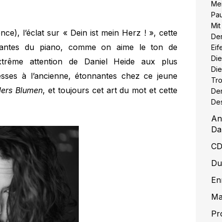
Mei
Pa
Mi
nce), l’éclat sur « Dein ist mein Herz ! », cette
De
ssantes du piano, comme on aime le ton de
Eif
Die
extrême attention de Daniel Heide aux plus
Die
tesses à l’ancienne, étonnantes chez ce jeune
Tr
lers Blumen
, et toujours cet art du mot et cette
Der
De
An
Da
CD
Du
En
Ma
Pr