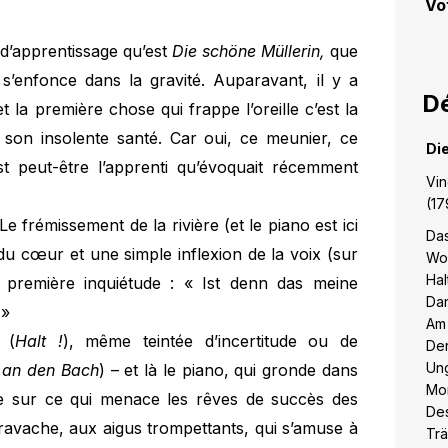
Vo
 d’apprentissage qu’est
Die schöne Müllerin,
que
s’enfonce dans la gravité. Auparavant, il y a
Dé
et la première chose qui frappe l’oreille c’est la
 son insolente santé. Car oui, ce meunier, ce
Die
t peut-être l’apprenti qu’évoquait récemment
Vin
(17
Le frémissement de la rivière (et le piano est ici
Da
 du cœur et une simple inflexion de la voix (sur
Wo
Halt
 première inquiétude : « Ist denn das meine
Da
 »
Am
 (
Halt !
), même teintée d’incertitude ou de
Der
Un
an den Bach
) – et là le piano, qui gronde dans
Mo
e sur ce qui menace les rêves de succès des
Des
avache, aux aigus trompettants, qui s’amuse à
Tr