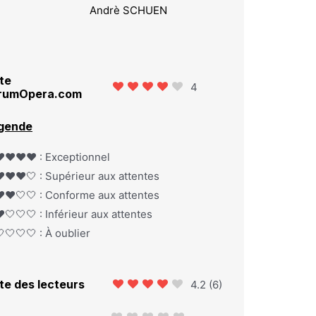
Andrè SCHUEN
te
4
rumOpera.com
gende
️❤️❤️❤️ : Exceptionnel
️❤️❤️🤍 : Supérieur aux attentes
️❤️🤍🤍 : Conforme aux attentes
️🤍🤍🤍 : Inférieur aux attentes
🤍🤍🤍 : À oublier
te des lecteurs
4.2
(
6
)