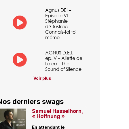
Agnus DEI –
Episode VI :
Stéphanie
d’Oustrac –
Connais-toi toi
même
AGNUS D.E.I. –
ép. V – Aliette de
Laleu – The
Sound of Silence
Voir plus
Nos derniers swags
Samuel Hasselhorn,
« Hoffnung »
En attendant le