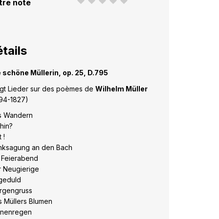
tre note
tails
 schöne Müllerin, op. 25, D.795
gt Lieder sur des poèmes de
Wilhelm Müller
94-1827)
s Wandern
hin?
 !
nksagung an den Bach
 Feierabend
 Neugierige
geduld
rgengruss
 Müllers Blumen
änenregen