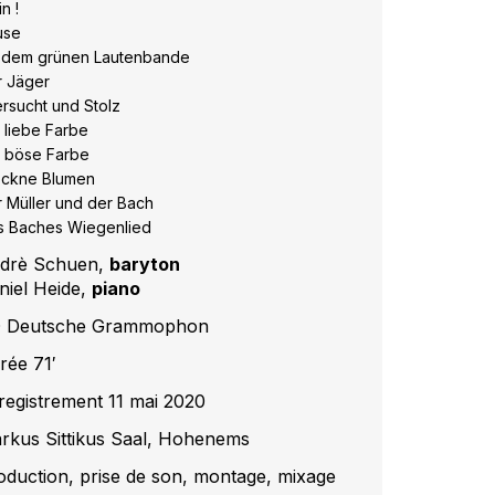
n !
use
t dem grünen Lautenbande
r Jäger
ersucht und Stolz
 liebe Farbe
 böse Farbe
ockne Blumen
 Müller und der Bach
s Baches Wiegenlied
drè Schuen,
baryton
niel Heide,
piano
 Deutsche Grammophon
rée 71′
registrement 11 mai 2020
rkus Sittikus Saal, Hohenems
oduction, prise de son, montage, mixage