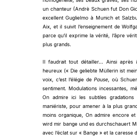
homogénéité, ses beaux graves, ses nua
un chanteur (Andrè Schuen fut Don Gi
excellent Guglielmo à Munich et Salzbu
Aix, et il suivit l’enseignement de Wolf
parce qu’il exprime la vérité, l’âpre véri
plus grands.
Il faudrait tout détailler… Ainsi après
heureux (« Die geliebte Müllerin ist mein 
voix, c’est l’élégie de
Pause
, où Schuen
sentiment. Modulations incessantes, mé
On admire ici les subtiles gradations
maniériste, pour amener à la plus gran
moins organique, On admire encore et 
wird mir bange und es durchschauert Mich
avec l’éclat sur « Bange » et la caresse