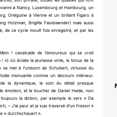
nces, son phrasé, toutes les qualités qui font
ovanni à Nancy, Luxembourg et Hambourg, un
rg, Onéguine à Vienne et un brillant Figaro à
gang Holzmair, Brigitte Fassbaender) mais aussi
té, de ce cycle moult fois enregistré, et par les
Mein !
cavalcade de l’amoureux qui se croit
! ») où éclate la jeunesse virile, le tonus de la
 se met à l’unisson de Schubert, virtuose du
lodie insinuante comme un discours intérieur.
 de la dynamique, le soin du détail presque
de émotion, et le toucher de Daniel Heide, non
toujours la diction, par exemple le vers « Da
, – J’ai peur et je suis traversé d’un frisson »
 de « durchschauert ».