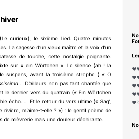
hiver
No
(Le curieux), le sixième Lied. Quatre minutes
Fo
s. La sagesse d’un vieux maître et la voix d’un
Lé
atesse de touche, cette nostalgie poignante.
ixte sur « ein Wörtchen ». Le silence (ah ! la
❤️❤
 le suspens, avant la troisième strophe ( « O
❤️❤
ssissimo
… D’ailleurs non pas tant chantée que
❤️❤
t le dernier vers du quatrain (« Ein Wörtchen
❤️❤
e écho…. Et le retour du vers ultime (« Sag’,
❤️
e rivière, m’aime-t-elle ? ») : le gentil poème de
s de mièvrerie mais une douleur déchirante.
No