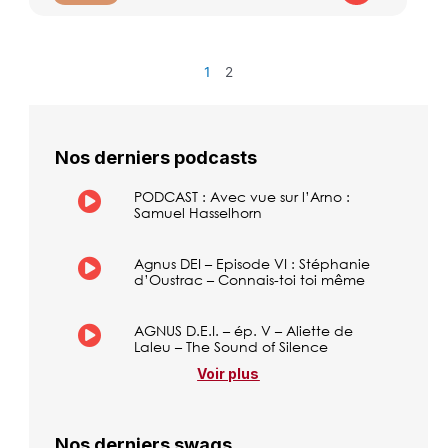
1
2
Nos derniers podcasts
PODCAST : Avec vue sur l’Arno :
Samuel Hasselhorn
Agnus DEI – Episode VI : Stéphanie
d’Oustrac – Connais-toi toi même
AGNUS D.E.I. – ép. V – Aliette de
Laleu – The Sound of Silence
Voir plus
Nos derniers swags