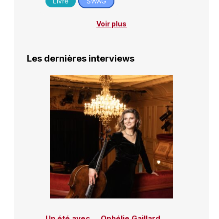
Livre
SWAG
Voir plus
Les dernières interviews
Un été avec … Ophélie Gaillard