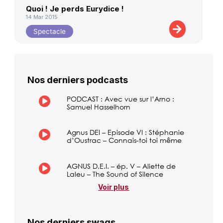
Quoi ! Je perds Eurydice !
14 Mar 2015
Spectacle
Nos derniers podcasts
PODCAST : Avec vue sur l’Arno :
Samuel Hasselhorn
Agnus DEI – Episode VI : Stéphanie
d’Oustrac – Connais-toi toi même
AGNUS D.E.I. – ép. V – Aliette de
Laleu – The Sound of Silence
Voir plus
Nos derniers swags