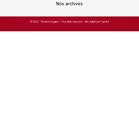
Nos archives
© 2023 –
Mentions légales
– Tous droits réservés – Site réalisé par Improba