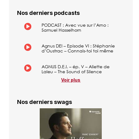
Nos derniers podcasts
PODCAST : Avec vue sur l’Arno :
Samuel Hasselhorn
Agnus DEI – Episode VI : Stéphanie
d’Oustrac – Connais-toi toi même
AGNUS D.E.I. – ép. V – Aliette de
Laleu – The Sound of Silence
Voir plus
Nos derniers swags