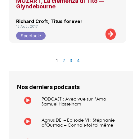
MOZART, La clemenza di Tito —
Glyndebourne
Richard Croft, Titus forever
13 Août 2017
Spectacle
1
2
3
4
Nos derniers podcasts
PODCAST : Avec vue sur l’Arno :
Samuel Hasselhorn
Agnus DEI – Episode VI : Stéphanie
d’Oustrac – Connais-toi toi même