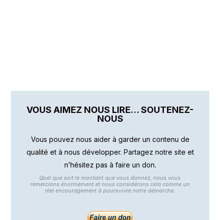
VOUS AIMEZ NOUS LIRE… SOUTENEZ-
NOUS
Vous pouvez nous aider à garder un contenu de
qualité et à nous développer. Partagez notre site et
n’hésitez pas à faire un don.
Quel que soit le montant que vous donnez, nous vous
remercions énormément et nous considérons cela comme un
réel encouragement à poursuivre notre démarche.