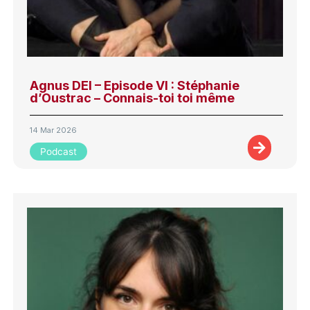
Agnus DEI – Episode VI : Stéphanie
d’Oustrac – Connais-toi toi même
14 Mar 2026
Podcast