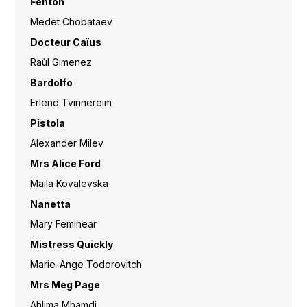
Fenton
Medet Chobataev
Docteur Caïus
Raùl Gimenez
Bardolfo
Erlend Tvinnereim
Pistola
Alexander Milev
Mrs Alice Ford
Maila Kovalevska
Nanetta
Mary Feminear
Mistress Quickly
Marie-Ange Todorovitch
Mrs Meg Page
Ahlima Mhamdi