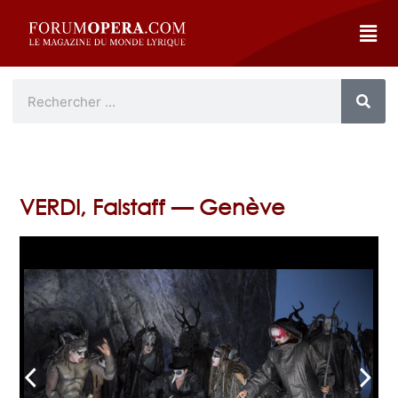
VERDI, Falstaff — Genève
arrow_back_ios
arrow_forward_ios