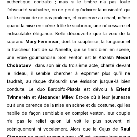
authentique contralto ; mais si le timbre n’a pas toute
l’obscurité souhaitée, on ne peut qu’admirer la musicalité qui
fait le choix de ne pas poitriner, et conserve au chant, même
quand la mise en scène frôle le scabreux, une nécessaire et
indiscutable élégance. Belle découverte que la voix de la
soprano
Mary Feminear
, dont la souplesse, la longueur et
la fraîcheur font de sa Nanetta, qui se tient bien en scène,
une vraie gourmandise. Son Fenton est le Kazakh
Medet
Chobataev
; dans son air du troisième acte, chanté devant
le rideau, il semble chercher à exprimer plus qu’il ne
faudrait, au risque d’alourdir une émission jusque-là bien
conduite. Le duo Bardolfo-Pistola est dévolu à
Erlend
Tvinnerein
et
Alexander Milev
. Est-ce dû à leur jeunesse
ou à une carence de la mise en scène et du costume, qui les
habille de façon semblable en complet veston, leur couple
n’a pas le relief qu’on lui voit le plus souvent, ni
scéniquement ni vocalement. Alors que le Cajus de
Raul
Gimenez
en aurait presque trop : s’il est, comme beaucoup