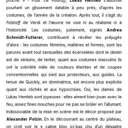
proche
» ! Pour ce
Falstaff
,
Lukas Hemleb
s’autorise
pourtant un glissement datable à peu près, d’après les
costumes, de l’année de la création. Après tout, il s’agit du
Falstaff
de Verdi et l’œuvre ne vise ni au réalisme ni à
l’historicité. Les costumes, justement, signés
Andrea
Schmidt-Futterer
, contribuent à révéler les préjugés
d’alors : les costumes féminins, matières et formes, sont les
parures avant tout sensuelles des écervelées dont le destin
est de séduire, de tenter, quant aux costumes masculins ils
ont la sobriété mâle de couleurs éteintes et de coupes
conventionnelles qui sied aux protecteurs, aux guides. La
tenue de Quickly, en dominatrice, est encore plus explicite
quant aux clichés et aux hypocrisies. Oui, les dames de
Lukas Hemleb sont joyeuses : elles aiment bien jouer avec le
feu, assez fines mouches pour ne pas se brûler en l’allumant.
Indissociable de la mise en scène est le décor proposé par
Alexander Polzin.
En le découvrant au centre du plateau,
on croit voir le « calme bloc ici-bas chu d’un désastre