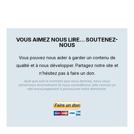
VOUS AIMEZ NOUS LIRE… SOUTENEZ-
NOUS
Vous pouvez nous aider à garder un contenu de
qualité et à nous développer. Partagez notre site et
n’hésitez pas à faire un don.
Quel que soit le montant que vous donnez, nous vous
remercions énormément et nous considérons cela comme un
réel encouragement à poursuivre notre démarche.