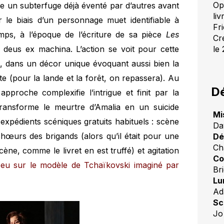
Op
e un subterfuge déjà éventé par d’autres avant
li
ar le biais d’un personnage muet identifiable à
Fr
mps, à l’époque de l’écriture de sa pièce
Les
Cr
 deus ex machina. L’action se voit pour cette
le 
e, dans un décor unique évoquant aussi bien la
e (pour la lande et la forêt, on repassera). Au
Dé
approche complexifie l’intrigue et finit par la
 transforme le meurtre d’Amalia en un suicide
Mi
 expédients scéniques gratuits habituels : scène
Da
œurs des brigands (alors qu’il était pour une
Dé
Ch
ène, comme le livret en est truffé) et agitation
Co
eu sur le modèle de Tchaïkovski imaginé par
Bri
Lu
Ad
Sc
Jo