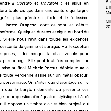
Br
entre
Il Corsaro
et
Trovatore
: les aigus en
Di
ttera toutefois que dans une écriture qui lorgne
Mi
guère plus qu’entre le forte et le fortissimo
Mil
r.
Lisette Oropesa
, dont ce sont les débuts
20
e méforme. Quelques duretés et aigus au bord du
. Si elle nous ravit dans toutes les exigences
et descente de gamme et suraigus – à l’exception
reprises, il lui manque la chair vocale pour
du personnage. Elle peut toutefois compter sur
 mise au final.
Michele Pertusi
déploie toute la
e toute verdienne assise sur un métal obscur,
e du personnage. On s’interroge d’avantage sur le
on que le baryton démérite ou présente des
ge pour question d’adéquation stylistique. Là où
r, il oppose un timbre clair et bien projeté qui