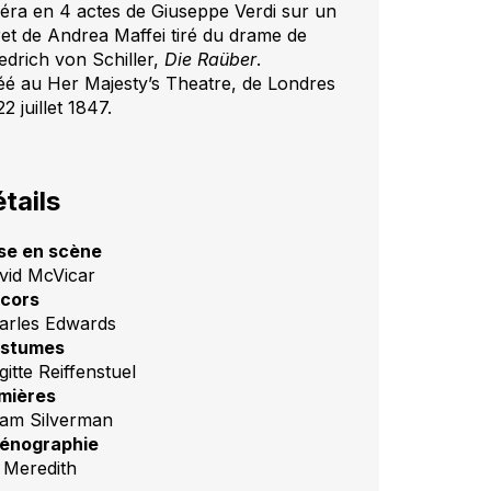
éra en 4 actes de Giuseppe Verdi sur un
vret de Andrea Maffei tiré du drame de
iedrich von Schiller,
Die Raüber
.
éé au Her Majesty’s Theatre, de Londres
22 juillet 1847.
tails
se en scène
vid McVicar
cors
arles Edwards
stumes
gitte Reiffenstuel
mières
am Silverman
énographie
 Meredith