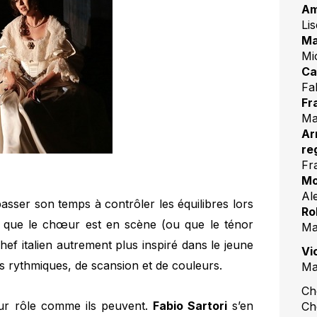
Am
Li
Ma
Mi
Ca
Fa
Fr
Ma
Ar
re
Fr
Mo
Al
asser son temps à contrôler les équilibres lors
Ro
ès que le chœur est en scène (ou que le ténor
Ma
hef italien autrement plus inspiré dans le jeune
Vi
s rythmiques, de scansion et de couleurs.
Ma
Ch
eur rôle comme ils peuvent.
Fabio Sartori
s’en
Ch