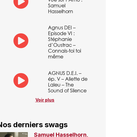
Samuel
Hasselhorn
Agnus DEI –
Episode VI :
Stéphanie
d’Oustrac –
Connais-toi toi
même
AGNUS D.E.I. –
ép. V – Aliette de
Laleu – The
Sound of Silence
Voir plus
Nos derniers swags
Samuel Hasselhorn,