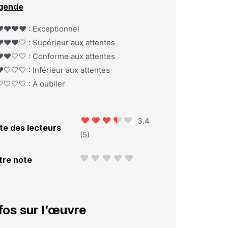
gende
️❤️❤️❤️ : Exceptionnel
️❤️❤️🤍 : Supérieur aux attentes
️❤️🤍🤍 : Conforme aux attentes
️🤍🤍🤍 : Inférieur aux attentes
🤍🤍🤍 : À oublier
3.4
te des lecteurs
(
5
)
tre note
fos sur l’œuvre