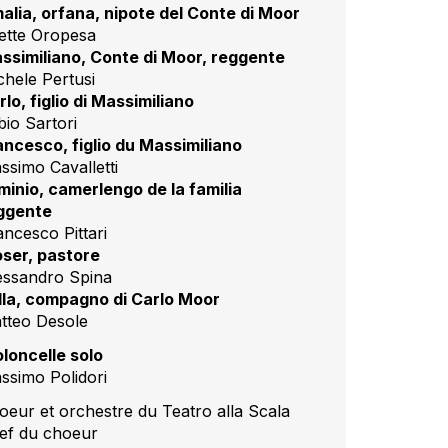
alia, orfana, nipote del Conte di Moor
sette Oropesa
ssimiliano, Conte di Moor, reggente
chele Pertusi
rlo, figlio di Massimiliano
bio Sartori
ancesco, figlio du Massimiliano
ssimo Cavalletti
minio, camerlengo de la familia
ggente
ancesco Pittari
ser, pastore
essandro Spina
lla, compagno di Carlo Moor
tteo Desole
oloncelle solo
ssimo Polidori
oeur et orchestre du Teatro alla Scala
ef du choeur