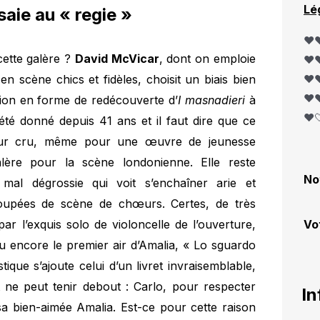
Lé
aie au « regie »
❤️❤
 cette galère ?
David McVicar
, dont on emploie
❤️❤
n scène chics et fidèles, choisit un biais bien
❤️❤
❤️❤
ion en forme de redécouverte d’
I masnadieri
à
❤️
été donné depuis 41 ans et il faut dire que ce
lleur cru, même pour une œuvre de jeunesse
ère pour la scène londonienne. Elle reste
No
 mal dégrossie qui voit s’enchaîner arie et
oupées de scène de chœurs. Certes, de très
r l’exquis solo de violoncelle de l’ouverture,
Vo
u encore le premier air d’Amalia, « Lo sguardo
tique s’ajoute celui d’un livret invraisemblable,
 ne peut tenir debout : Carlo, pour respecter
In
a bien-aimée Amalia. Est-ce pour cette raison