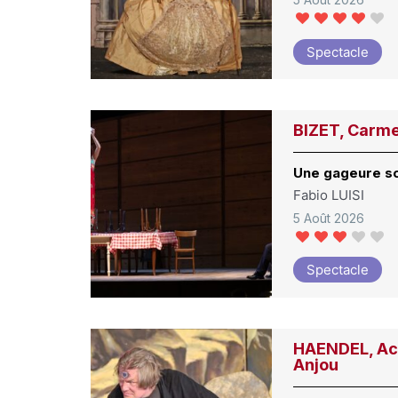
Spectacle
BIZET, Carme
Une gageure s
Fabio LUISI
5 Août 2026
Spectacle
HAENDEL, Aci
Anjou