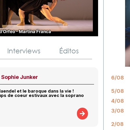
d'Orfeo - Martina Franca
Interviews
Éditos
 Sophie Junker
6/08
5/08
Haendel et le baroque dans la vie !
ups de coeur estivaux avec la soprano
4/08
3/08
2/08