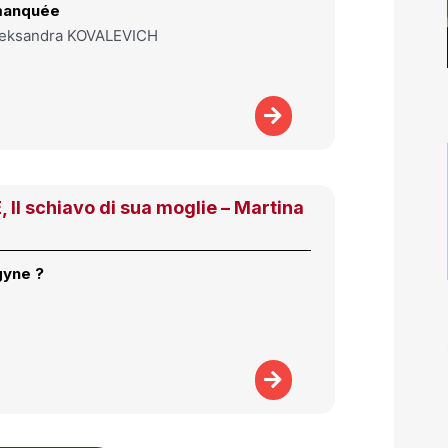
manquée
leksandra KOVALEVICH
Il schiavo di sua moglie – Martina
gyne ?