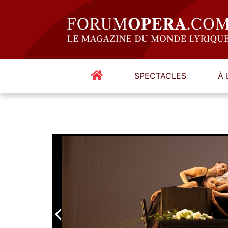
SPECTACLES
À 
arrow_back_ios