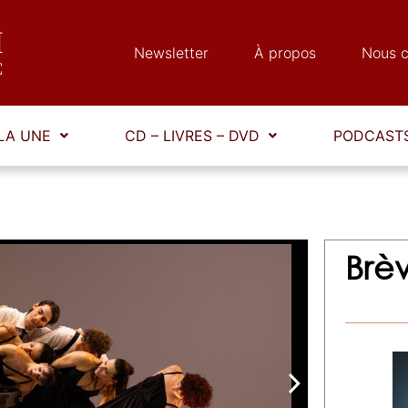
Newsletter
À propos
Nous c
LA UNE
CD – LIVRES – DVD
PODCASTS
Brè
arrow_forward_ios