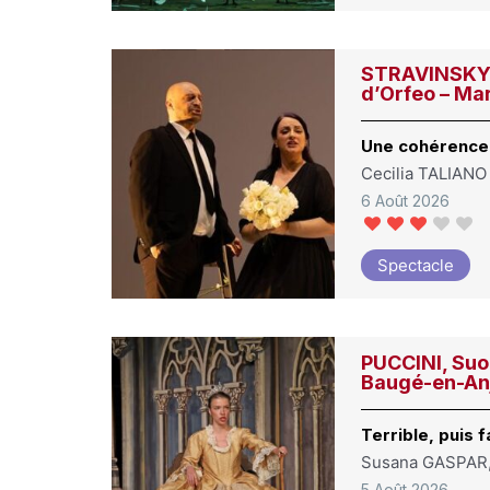
STRAVINSKY, 
d’Orfeo – Ma
Une cohérence
Cecilia TALIANO
6 Août 2026
Spectacle
PUCCINI, Suor
Baugé-en-An
Terrible, puis 
Susana GASPAR
5 Août 2026