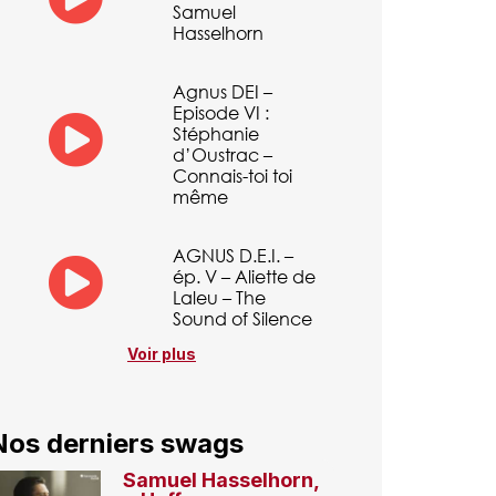
Samuel
Hasselhorn
Agnus DEI –
Episode VI :
Stéphanie
d’Oustrac –
Connais-toi toi
même
AGNUS D.E.I. –
ép. V – Aliette de
Laleu – The
Sound of Silence
Voir plus
Nos derniers swags
Samuel Hasselhorn,