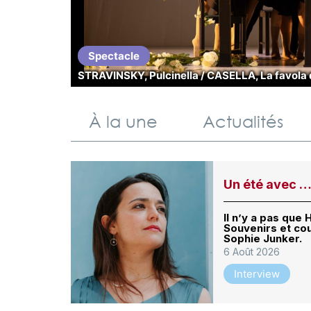
Spectacle
STRAVINSKY, Pulcinella / CASELLA, La favola 
À la une
Actualités
Un été avec …
Il n’y a pas que 
Souvenirs et co
Sophie Junker.
6 Août 2026
Interview