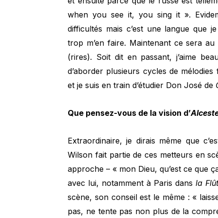
et ensuite parce que le russe est telleme
when you see it, you sing it ». Evidem
difficultés mais c’est une langue que
trop m’en faire. Maintenant ce sera au 
(rires). Soit dit en passant, j’aime be
d’aborder plusieurs cycles de mélodies f
et je suis en train d’étudier Don José de
Que pensez-vous de la vision d’
Alcest
Extraordinaire, je dirais même que c’e
Wilson fait partie de ces metteurs en sc
approche – « mon Dieu, qu’est ce que ça ve
avec lui, notamment à Paris dans
la Fl
scène, son conseil est le même : « laiss
pas, ne tente pas non plus de la compre