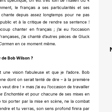
nt spécifique, on est très loin de l’italien où «
ment, le français a ses particularités et ses
 je chante depuis assez longtemps pour ne pas
public et à la critique de rendre sa sentence !
aucoup chanter en français ; j’ai eu l’occasion
rançaises, j’ai chanté d’autres pièces de Gluck
Carmen
en ce moment même.
e
de Bob Wilson ?
st une vision fabuleuse et que je l’adore. Bob
ène dont on serait tenté de dire – à la première
ut dire ! » mais j’ai eu l’occasion de travailler
ûte Enchantée
et pour chacune de ses mises en
e toi porter par la mise en scène, ne la combat
ndre et tu verras, son sens profond finira par