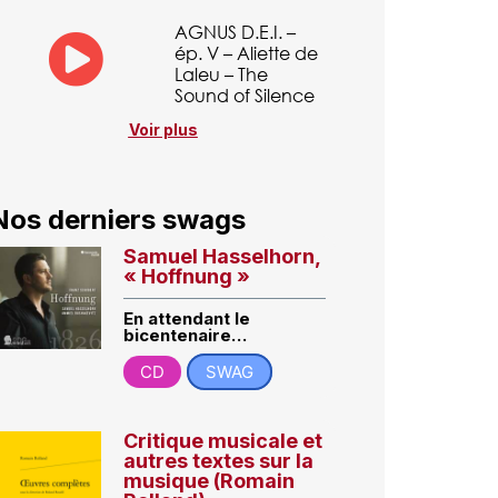
AGNUS D.E.I. –
ép. V – Aliette de
Laleu – The
Sound of Silence
Voir plus
Nos derniers swags
Samuel Hasselhorn,
« Hoffnung »
En attendant le
bicentenaire…
CD
SWAG
Critique musicale et
autres textes sur la
musique (Romain