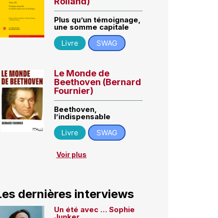
Rolland)
Plus qu’un témoignage,
une somme capitale
Livre
SWAG
Le Monde de
Beethoven (Bernard
Fournier)
Beethoven,
l’indispensable
Livre
SWAG
Voir plus
Les dernières interviews
Un été avec … Sophie
Junker