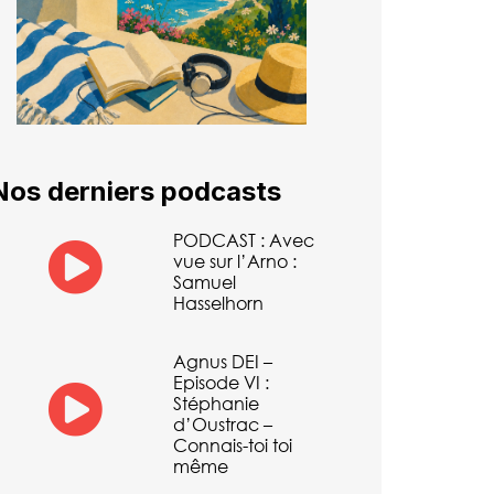
Nos derniers podcasts
PODCAST : Avec
vue sur l’Arno :
Samuel
Hasselhorn
Agnus DEI –
Episode VI :
Stéphanie
d’Oustrac –
Connais-toi toi
même