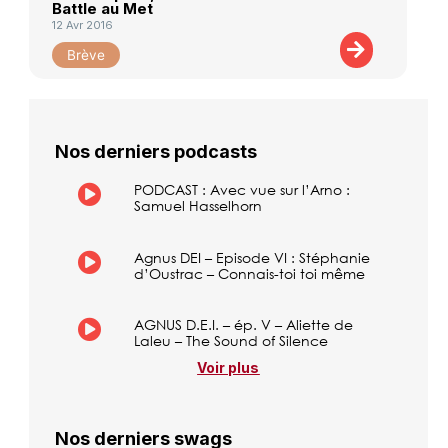
Battle au Met
12 Avr 2016
Brève
Nos derniers podcasts
PODCAST : Avec vue sur l’Arno :
Samuel Hasselhorn
Agnus DEI – Episode VI : Stéphanie
d’Oustrac – Connais-toi toi même
AGNUS D.E.I. – ép. V – Aliette de
Laleu – The Sound of Silence
Voir plus
Nos derniers swags