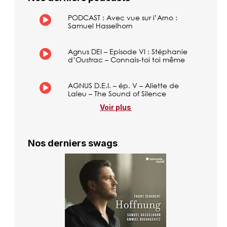
PODCAST : Avec vue sur l’Arno :
Samuel Hasselhorn
Agnus DEI – Episode VI : Stéphanie
d’Oustrac – Connais-toi toi même
AGNUS D.E.I. – ép. V – Aliette de
Laleu – The Sound of Silence
Voir plus
Nos derniers swags