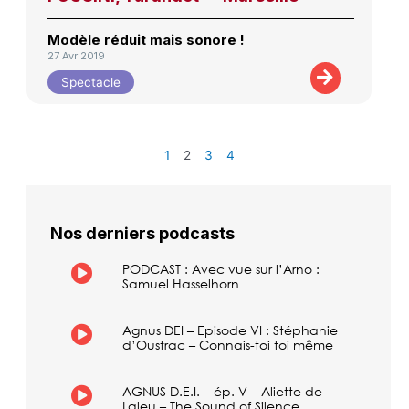
Modèle réduit mais sonore !
27 Avr 2019
Spectacle
1
2
3
4
Nos derniers podcasts
PODCAST : Avec vue sur l’Arno :
Samuel Hasselhorn
Agnus DEI – Episode VI : Stéphanie
d’Oustrac – Connais-toi toi même
AGNUS D.E.I. – ép. V – Aliette de
Laleu – The Sound of Silence