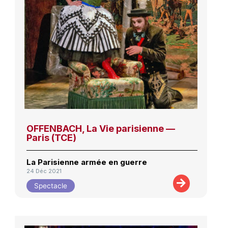
OFFENBACH, La Vie parisienne —
Paris (TCE)
La Parisienne armée en guerre
24 Déc 2021
Spectacle