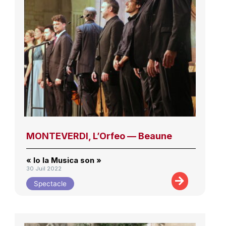
MONTEVERDI, L’Orfeo — Beaune
« Io la Musica son »
30 Juil 2022
Spectacle