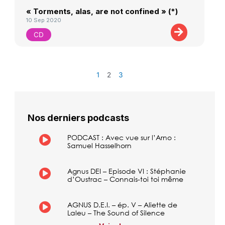
« Torments, alas, are not confined » (*)
10 Sep 2020
CD
1
2
3
Nos derniers podcasts
PODCAST : Avec vue sur l’Arno :
Samuel Hasselhorn
Agnus DEI – Episode VI : Stéphanie
d’Oustrac – Connais-toi toi même
AGNUS D.E.I. – ép. V – Aliette de
Laleu – The Sound of Silence