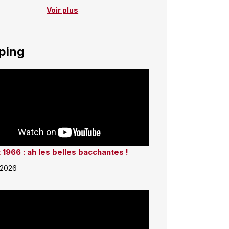
Voir plus
ping
 1966 : ah les belles bacchantes !
 2026