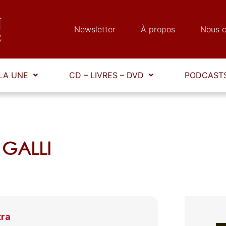
Newsletter
À propos
Nous c
LA UNE
CD – LIVRES – DVD
PODCASTS
 GALLI
tra