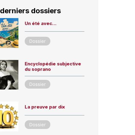
derniers dossiers
Un été avec…
Dossier
Encyclopédie subjective
du soprano
Dossier
La preuve par dix
Dossier