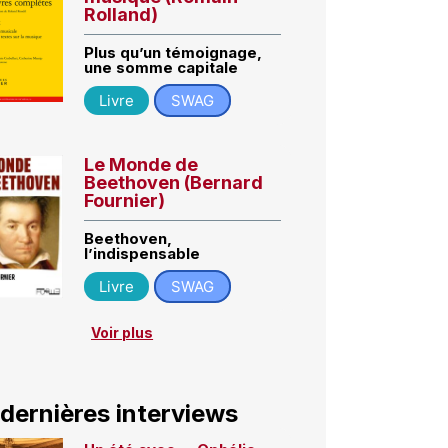
Rolland)
Plus qu’un témoignage,
une somme capitale
Livre
SWAG
Le Monde de
Beethoven (Bernard
Fournier)
Beethoven,
l’indispensable
Livre
SWAG
Voir plus
 dernières interviews