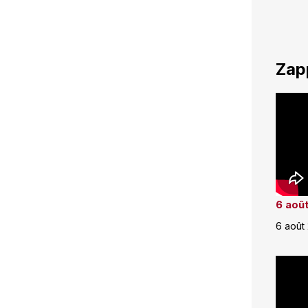
Zap
6 août
6 août