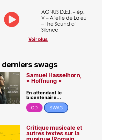
AGNUS D.E.I. – ép.
V – Aliette de Laleu
– The Sound of
Silence
Voir plus
 derniers swags
Samuel Hasselhorn,
« Hoffnung »
En attendant le
bicentenaire…
CD
SWAG
Critique musicale et
autres textes sur la
musique (Romain