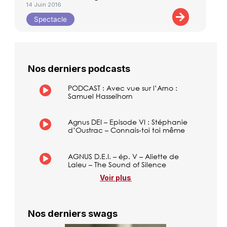
14 Juin 2016
Spectacle
Nos derniers podcasts
PODCAST : Avec vue sur l’Arno :
Samuel Hasselhorn
Agnus DEI – Episode VI : Stéphanie
d’Oustrac – Connais-toi toi même
AGNUS D.E.I. – ép. V – Aliette de
Laleu – The Sound of Silence
Voir plus
Nos derniers swags