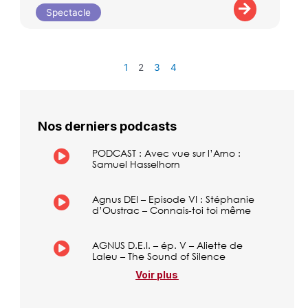
Spectacle
1
2
3
4
Nos derniers podcasts
PODCAST : Avec vue sur l’Arno :
Samuel Hasselhorn
Agnus DEI – Episode VI : Stéphanie
d’Oustrac – Connais-toi toi même
AGNUS D.E.I. – ép. V – Aliette de
Laleu – The Sound of Silence
Voir plus