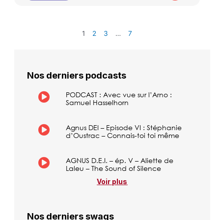
1
2
3
…
7
Nos derniers podcasts
PODCAST : Avec vue sur l’Arno :
Samuel Hasselhorn
Agnus DEI – Episode VI : Stéphanie
d’Oustrac – Connais-toi toi même
AGNUS D.E.I. – ép. V – Aliette de
Laleu – The Sound of Silence
Voir plus
Nos derniers swags