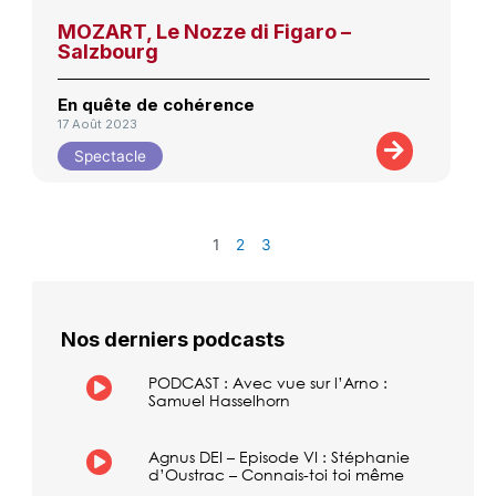
MOZART, Le Nozze di Figaro –
Salzbourg
En quête de cohérence
17 Août 2023
Spectacle
1
2
3
Nos derniers podcasts
PODCAST : Avec vue sur l’Arno :
Samuel Hasselhorn
Agnus DEI – Episode VI : Stéphanie
d’Oustrac – Connais-toi toi même