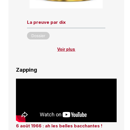
La preuve par dix
Dossier
Voir plus
Zapping
6 août 1966 : ah les belles bacchantes !