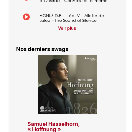
d’Oustrac – Connais-toi toi même
AGNUS D.E.I. – ép. V – Aliette de
Laleu – The Sound of Silence
Voir plus
Nos derniers swags
Samuel Hasselhorn,
« Hoffnung »