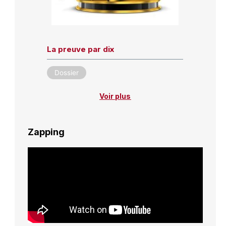
La preuve par dix
Dossier
Voir plus
Zapping