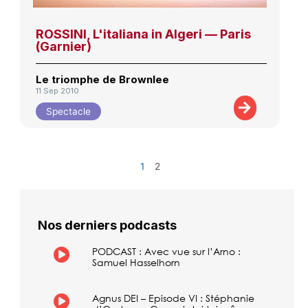
ROSSINI, L'italiana in Algeri — Paris
(Garnier)
Le triomphe de Brownlee
11 Sep 2010
Spectacle
1
2
Nos derniers podcasts
PODCAST : Avec vue sur l’Arno :
Samuel Hasselhorn
Agnus DEI – Episode VI : Stéphanie