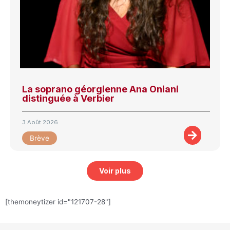
La soprano géorgienne Ana Oniani
distinguée à Verbier
3 Août 2026
Brève
Voir plus
[themoneytizer id="121707-28"]