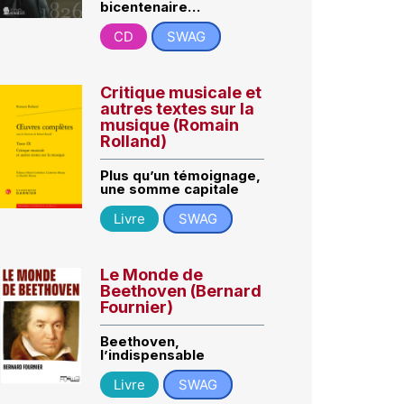
bicentenaire…
CD
SWAG
Critique musicale et
autres textes sur la
musique (Romain
Rolland)
Plus qu’un témoignage,
une somme capitale
Livre
SWAG
Le Monde de
Beethoven (Bernard
Fournier)
Beethoven,
l’indispensable
Livre
SWAG