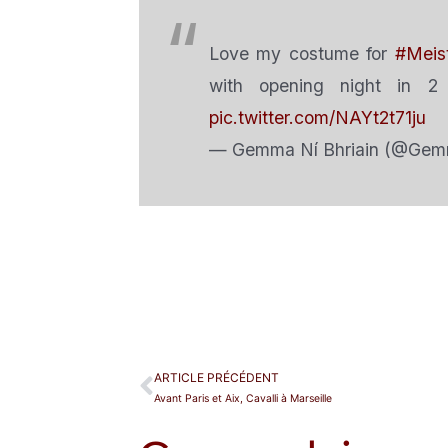
Love my costume for
#Meist
with opening night in 
pic.twitter.com/NAYt2t71ju
— Gemma Ní Bhriain (@Ge
ARTICLE PRÉCÉDENT
Avant Paris et Aix, Cavalli à Marseille