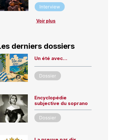
Interview
Voir plus
Les derniers dossiers
Un été avec…
Dossier
Encyclopédie
subjective du soprano
Dossier
La preuve par dix