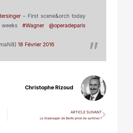
ersinger
– First scene&orch today
2 weeks
#Wagner
@operadeparis
mmaNB)
18 Février 2016
Christophe Rizoud
ARTICLE SUIVANT
Le Staatsoper de Berlin privé de surtitres ?