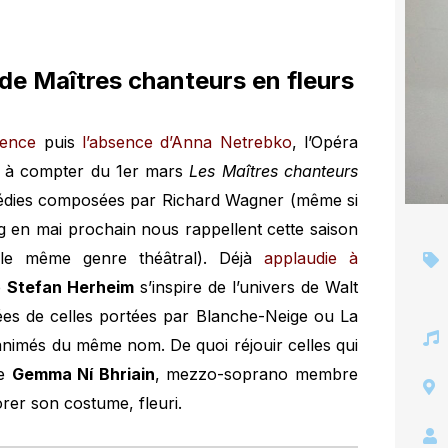
 de Maîtres chanteurs en fleurs
sence
puis
l’absence d’Anna Netrebko
, l’Opéra
ir à compter du 1er mars
Les Maîtres chanteurs
médies composées par Richard Wagner (même si
rg en mai prochain nous rappellent cette saison
s le même genre théâtral). Déjà
applaudie à
e
Stefan Herheim
s’inspire de l’univers de Walt
ées de celles portées par Blanche-Neige ou La
animés du même nom. De quoi réjouir celles qui
le
Gemma Ní Bhriain
, mezzo-soprano membre
dorer son costume, fleuri.