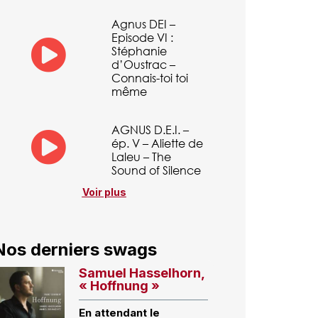
Agnus DEI –
Episode VI :
Stéphanie
d’Oustrac –
Connais-toi toi
même
AGNUS D.E.I. –
ép. V – Aliette de
Laleu – The
Sound of Silence
Voir plus
Nos derniers swags
Samuel Hasselhorn,
« Hoffnung »
En attendant le