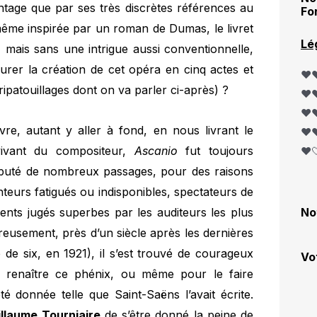
antage que par ses très discrètes références au
Fo
-même inspirée par un roman de Dumas, le livret
Lé
 mais sans une intrigue aussi conventionnelle,
ssurer la création de cet opéra en cinq actes et
❤️❤
tripatouillages dont on va parler ci-après) ?
❤️❤
❤️❤
vre, autant y aller à fond, en nous livrant le
❤️❤
ivant du compositeur,
Ascanio
fut toujours
❤️
puté de nombreux passages, pour des raisons
anteurs fatigués ou indisponibles, spectateurs de
No
nts jugés superbes par les auditeurs les plus
ureusement, près d’un siècle après les dernières
de six, en 1921), il s’est trouvé de courageux
Vo
e renaître ce phénix, ou même pour le faire
té donnée telle que Saint-Saëns l’avait écrite.
illaume Tourniaire
de s’être donné la peine de