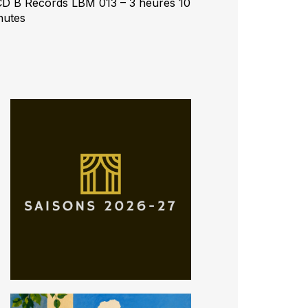
CD B Records LBM 013 – 3 heures 10
nutes