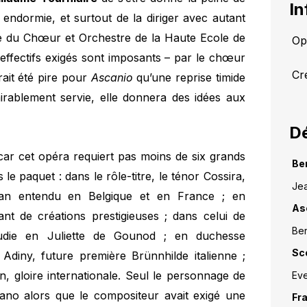
In
s endormie, et surtout de la diriger avec autant
ête du Chœur et Orchestre de la Haute Ecole de
Opé
effectifs exigés sont imposants – par le chœur
Cr
ait été pire pour
Ascanio
qu’une reprise timide
mirablement servie, elle donnera des idées aux
Dé
car cet opéra requiert pas moins de six grands
Be
le paquet : dans le rôle-titre, le ténor Cossira,
Jea
stan entendu en Belgique et en France ; en
As
ant de créations prestigieuses ; dans celui de
Ber
die en Juliette de Gounod ; en duchesse
Sc
Adiny, future première Brünnhilde italienne ;
n, gloire internationale. Seul le personnage de
Ev
ano alors que le compositeur avait exigé une
Fra