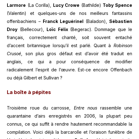
Larmore
(La Corilla),
Lucy Crowe
(Bathilde)
Toby Spence
(Valentin) et quelques-uns de nos meilleurs fantassins
offenbachiens –
Franck Leguérinel
(Baladon),
Sébastien
Droy
(Bellecour),
Loïc Félix
(Begerac). Dommage que le
français, correctement chanté, soit souvent entaché
d’accent britannique lorsqu’il est parlé. Quant à
Robinson
Crusoé
, son plus gros défaut est d’avoir été traduit en
anglais, ce qui a pour conséquence de modifier
radicalement l’esprit de l’œuvre. Est-ce encore Offenbach
ou déjà Gilbert et Sullivan ?
La boîte à pépites
Troisième roue du carrosse,
Entre nous
rassemble une
quarantaine d’airs enregistrés en 2006, la plupart peu
connus, ce qui suffit à rendre hautement recommandable la
compilation. Voici déjà la barcarolle et l’oraison funèbre de