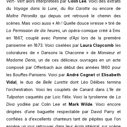
Vert- Vert
alors interprétées par
Colin Lee
. Voici des extraits
du
Voyage dans la Lune
, du
Roi Carotte
ou encore de
Maître Péronilla
qui depuis ont retrouvé le chemin des
scènes. Mais voici aussi « Ah ! Quelle douce ivresse » tiré de
La Permission de dix heures
, un opéra-comique créé à Ems
en 1867, couplé avec
Pomme d’Api
lors de la première
parisienne en 1873. Voici ciselées par
Laura Claycomb
les
coloratures de « Dansons la Chaconne » de
Monsieur et
Madame Denis
, un de ces délicieux ouvrages en un acte
composé par Offenbach aux début des années 1860 pour
les Bouffes-Parisiens. Voici par
André Cognet
et
Elisabeth
Vidal
, le duo de
Belle Lurette
dont Léo Délibes termina
l’orchestration. Voici les couplets de Canard dans
L’île de
Tulipatan
caquetés par Loïc Félix. Voici la tyrolienne de
La
Diva
yodlée par Colin Lee et
Mark Wilde
. Voici encore
dirigées d’une baguette respectable par David Parry et
confiées à d’excellents chanteurs tant de pépites que l’on
espère un jour retrouver dans leur écrin intégral, sur scène