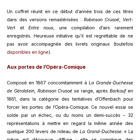
Un coffret réunit en ce début d’année trois de ces titres
dans des versions remastérisées :
Robinson Crusoé
,
Vert-
Vert
et
Entre nous
, une compilation d’airs rarement
enregistrés. Heureuse initiative qu’il est regrettable de ne
pas avoir accompagnée des livrets originaux (toutefois
disponibles en ligne
).
Aux portes de l’Opéra-Comique
Composé en 1867 concomitamment à
La Grande-Duchesse
de Gérolstein
,
Robinson Crusoé
se range, après
Barkouf
en
1861, dans la catégorie des tentatives d’Offenbach pour
forcer les portes de l’Opéra-Comique. Ce nouvel essai se
solde par un échec, ou du moins un demi-succès – 32
représentations à mettre en regard la même année des
quelque 200 levers de rideau de
La Grand-Duchesse
. « La
pièce est décousue, diffuse ; elle se complique des