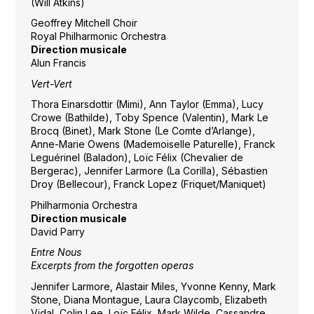
(Will Atkins)
Geoffrey Mitchell Choir
Royal Philharmonic Orchestra
Direction musicale
Alun Francis
Vert-Vert
Thora Einarsdottir (Mimi), Ann Taylor (Emma), Lucy
Crowe (Bathilde), Toby Spence (Valentin), Mark Le
Brocq (Binet), Mark Stone (Le Comte d’Arlange),
Anne-Marie Owens (Mademoiselle Paturelle), Franck
Leguérinel (Baladon), Loïc Félix (Chevalier de
Bergerac), Jennifer Larmore (La Corilla), Sébastien
Droy (Bellecour), Franck Lopez (Friquet/Maniquet)
Philharmonia Orchestra
Direction musicale
David Parry
Entre Nous
Excerpts from the forgotten operas
Jennifer Larmore, Alastair Miles, Yvonne Kenny, Mark
Stone, Diana Montague, Laura Claycomb, Elizabeth
Vidal, Colin Lee, Loïc Félix, Mark Wilde, Cassandre