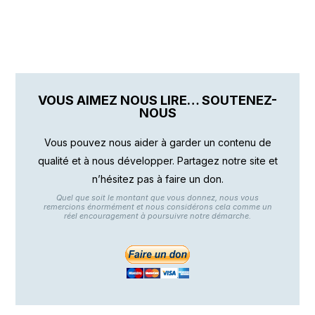
VOUS AIMEZ NOUS LIRE… SOUTENEZ-
NOUS
Vous pouvez nous aider à garder un contenu de
qualité et à nous développer. Partagez notre site et
n’hésitez pas à faire un don.
Quel que soit le montant que vous donnez, nous vous
remercions énormément et nous considérons cela comme un
réel encouragement à poursuivre notre démarche.