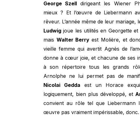
George Szell
dirigeant les Wiener P
mieux ? Et l’œuvre de Liebermann avai
rêveur. L’année même de leur mariage, l
Ludwig
joue les utilités en Georgette e
mais
Walter Berry
est Molière, et don
vieille femme qui avertit Agnès de l’a
donne à cœur joie, et chacune de ses int
à son répertoire tous les grands rô
Arnolphe ne lui permet pas de manife
Nicolai Gedda
est un Horace exquis
logiquement, bien plus développé, et
A
convient au rôle tel que Liebermann 
œuvre pas vraiment impérissable, donc.