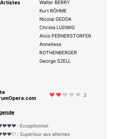
Artistes
Walter BERRY
Kurt BÖHME
Nicolai GEDDA
Christa LUDWIG
Alois PERNERSTORFER
Anneliese
ROTHENBERGER
George SZELL
te
2
rumOpera.com
gende
️❤️❤️❤️ : Exceptionnel
️❤️❤️🤍 : Supérieur aux attentes