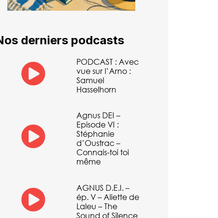
Nos derniers podcasts
PODCAST : Avec
vue sur l’Arno :
Samuel
Hasselhorn
Agnus DEI –
Episode VI :
Stéphanie
d’Oustrac –
Connais-toi toi
même
AGNUS D.E.I. –
ép. V – Aliette de
Laleu – The
Sound of Silence