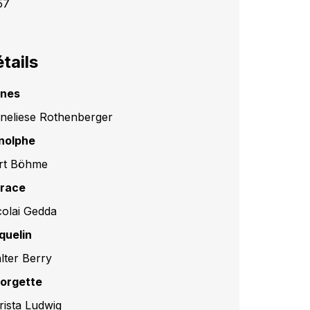
57
tails
nes
neliese Rothenberger
nolphe
rt Böhme
race
colai Gedda
quelin
lter Berry
orgette
rista Ludwig