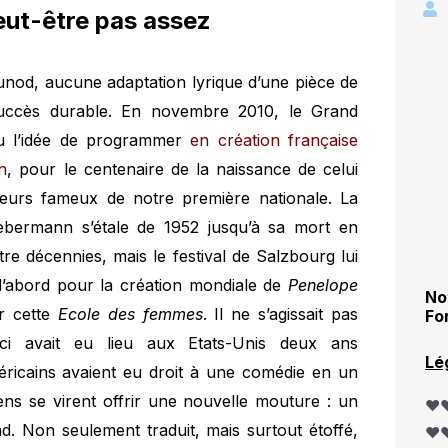
eut-être pas assez
nod, aucune adaptation lyrique d’une pièce de
succès durable. En novembre 2010, le Grand
eu l’idée de programmer
en création française
n
, pour le centenaire de la naissance de celui
teurs fameux de notre première nationale. La
ebermann s’étale de 1952 jusqu’à sa mort en
re décennies, mais le festival de Salzbourg lui
 d’abord pour la création mondiale de
Penelope
No
r cette
Ecole des femmes
. Il ne s’agissait pas
Fo
-ci avait eu lieu aux Etats-Unis deux ans
Lé
éricains avaient eu droit à une comédie en un
hiens se virent offrir une nouvelle mouture : un
❤️❤
d. Non seulement traduit, mais surtout étoffé,
❤️❤