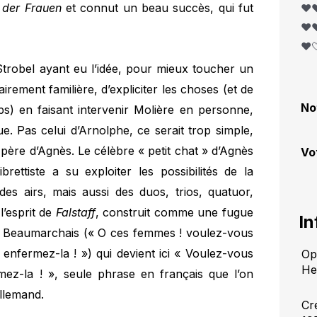
e der Frauen
et connut un beau succès, qui fut
❤️❤
❤️❤
❤️
h Strobel ayant eu l’idée, pour mieux toucher un
irement familière, d’expliciter les choses (et de
No
s) en faisant intervenir Molière en personne,
ue. Pas celui d’Arnolphe, ce serait trop simple,
, père d’Agnès. Le célèbre « petit chat » d’Agnès
Vo
brettiste a su exploiter les possibilités de la
es airs, mais aussi des duos, trios, quatuor,
l’esprit de
Falstaff
, construit comme une fugue
In
 Beaumarchais (« O ces femmes ! voulez-vous
 enfermez-la ! ») qui devient ici « Voulez-vous
Opé
He
mez-la ! », seule phrase en français que l’on
allemand.
Cr