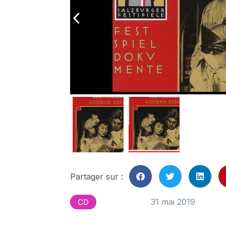
arrow_back_ios
Partager sur :
31 mai 2019
CD