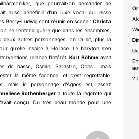
hilharmoniker, que pourrait-on demander de
Or
t aussi bénéficié d’un luxe vocal qui laisse
Al
es Berry-Ludwig sont réunis en scène :
Christa
Wi
t on ne l’entend guère que dans les ensembles,
c deux autres personnages, on l’a dit, plus la
Di
mour qu’elle inspire à Horace. Le baryton s’en
Ge
erventions relance l’intérêt.
Kurt Böhme
avait
En
les de basse, Osmin, Sarastro, Ochs… mais
ao
ster la même faconde, et c’est regrettable.
2 
, mais le personnage d’Agnès est, assez
nneliese Rothenberger
a toute la légèreté qui
l’avait conçu. Du très beau monde pour une