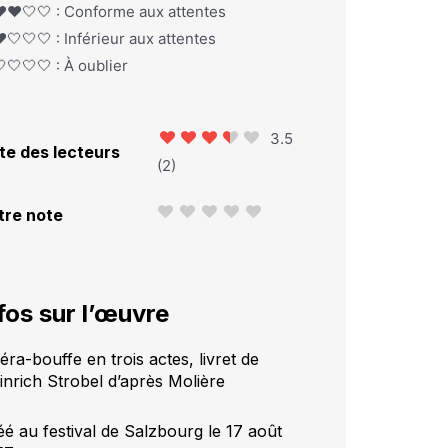
️❤️🤍🤍 : Conforme aux attentes
️🤍🤍🤍 : Inférieur aux attentes
🤍🤍🤍 : À oublier
3.5
te des lecteurs
(
2
)
tre note
fos sur l’œuvre
ra-bouffe en trois actes, livret de
inrich Strobel d’après Molière
éé au festival de Salzbourg le 17 août