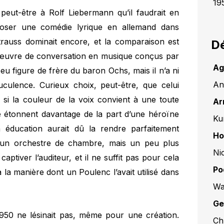
19
 peut-être à Rolf Liebermann qu’il faudrait en
mposer une comédie lyrique en allemand dans
trauss dominait encore, et la comparaison est
Dé
’œuvre de conversation en musique conçus par
Ag
eu figure de frère du baron Ochs, mais il n’a ni
An
ruculence. Curieux choix, peut-être, que celui
si la couleur de la voix convient à une toute
Ar
tte étonnent davantage de la part d’une héroïne
Ku
 éducation aurait dû la rendre parfaitement
Ho
ur un orchestre de chambre, mais un peu plus
Ni
aptiver l’auditeur, et il ne suffit pas pour cela
Po
à la manière dont un Poulenc l’avait utilisé dans
Wa
Ge
950 ne lésinait pas, même pour une création.
Ch