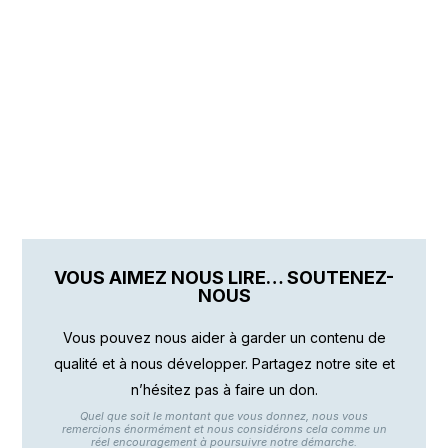
VOUS AIMEZ NOUS LIRE… SOUTENEZ-
NOUS
Vous pouvez nous aider à garder un contenu de
qualité et à nous développer. Partagez notre site et
n’hésitez pas à faire un don.
Quel que soit le montant que vous donnez, nous vous
remercions énormément et nous considérons cela comme un
réel encouragement à poursuivre notre démarche.