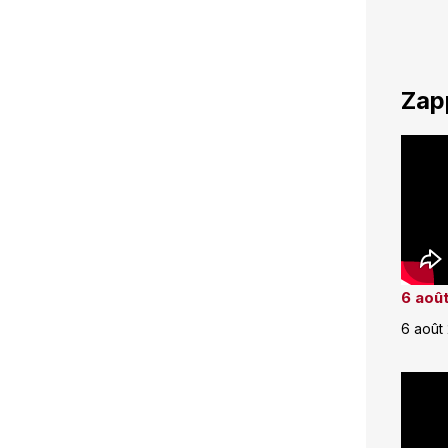
Zap
6 août
6 août