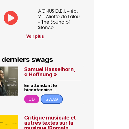
AGNUS D.E.I. – ép.
V – Aliette de Laleu
– The Sound of
Silence
Voir plus
 derniers swags
Samuel Hasselhorn,
« Hoffnung »
En attendant le
bicentenaire…
CD
SWAG
Critique musicale et
autres textes sur la
musique (Romain