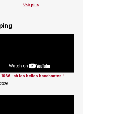
Voir plus
ping
 1966 : ah les belles bacchantes !
 2026