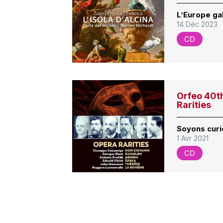
L’Europe ga
14 Déc 2023
CD
Orfeo 40th
Rarities
Soyons curi
1 Avr 2021
CD