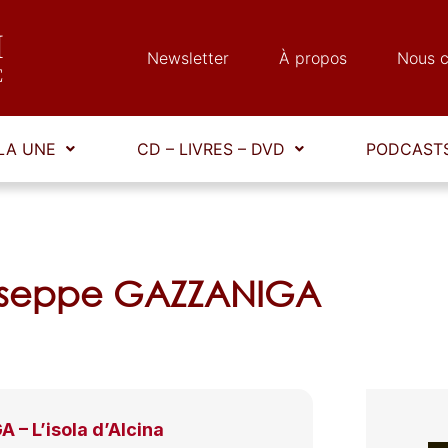
Newsletter
À propos
Nous c
LA UNE
CD – LIVRES – DVD
PODCASTS
iuseppe GAZZANIGA
– L’isola d’Alcina