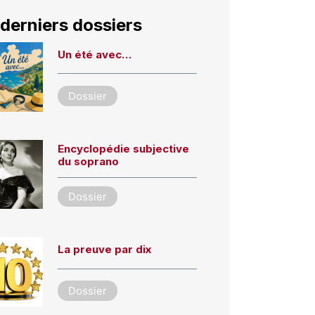
derniers dossiers
Un été avec…
Dossier
Encyclopédie subjective
du soprano
Dossier
La preuve par dix
Dossier