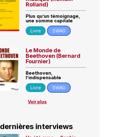
Rolland)
Plus qu’un témoignage,
une somme capitale
Livre
SWAG
Le Monde de
Beethoven (Bernard
Fournier)
Beethoven,
l’indispensable
Livre
SWAG
Voir plus
 dernières interviews